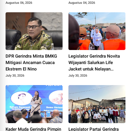
Usaha
Prabowo Bikin Petani Makin
Augustus 06, 2026
Augustus 04, 2026
Optimistis
DPR Gerindra Minta BMKG
Legislator Gerindra Novita
Mitigasi Ancaman Cuaca
Wijayanti Salurkan Life
Ekstrem El Nino
Jacket untuk Nelayan
Cilacap, Tegaskan
July 30, 2026
July 30, 2026
Keselamatan Pelayaran
Harus Jadi Prioritas
Kader Muda Gerindra Pimpin
Legislator Partai Gerindra