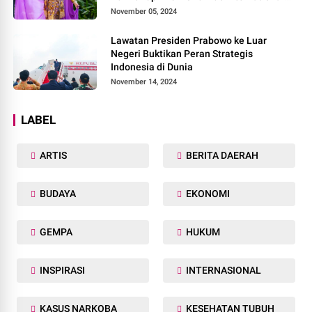
2024, di Pemilihan Mrs Worldwide 2024
November 05, 2024
Lawatan Presiden Prabowo ke Luar
Negeri Buktikan Peran Strategis
Indonesia di Dunia
November 14, 2024
LABEL
ARTIS
BERITA DAERAH
BUDAYA
EKONOMI
GEMPA
HUKUM
INSPIRASI
INTERNASIONAL
KASUS NARKOBA
KESEHATAN TUBUH