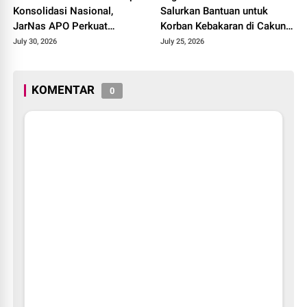
Konsolidasi Nasional,
Salurkan Bantuan untuk
JarNas APO Perkuat
Korban Kebakaran di Cakung
Perlawanan terhadap Modus
Timur, Wujud Kepedulian
July 30, 2026
July 25, 2026
Baru Perdagangan Orang
kepada Warga Terdampak
KOMENTAR
0