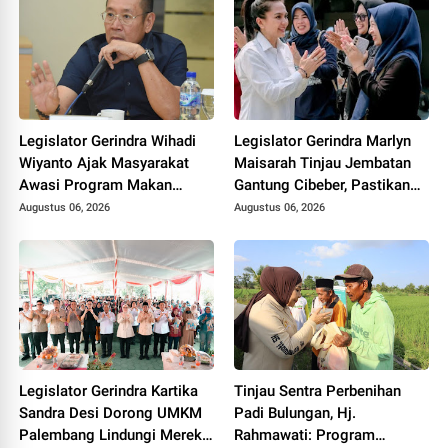
Legislator Gerindra Wihadi
Legislator Gerindra Marlyn
Wiyanto Ajak Masyarakat
Maisarah Tinjau Jembatan
Awasi Program Makan
Gantung Cibeber, Pastikan
Bergizi Gratis agar Tepat
Aspirasi Warga Terlaksana
Augustus 06, 2026
Augustus 06, 2026
Sasaran
Legislator Gerindra Kartika
Tinjau Sentra Perbenihan
Sandra Desi Dorong UMKM
Padi Bulungan, Hj.
Palembang Lindungi Merek
Rahmawati: Program