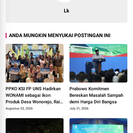
Lk
ANDA MUNGKIN MENYUKAI POSTINGAN INI
PPKO KSI FP UNS Hadirkan
Prabowo Komitmen
WONAMI sebagai Ikon
Bereskan Masalah Sampah
Produk Desa Wonorejo, Raih
demi Harga Diri Bangsa
Tiga Penghargaan di
Augustus 03, 2026
July 31, 2026
Polokarto Tumoto Expo
2026