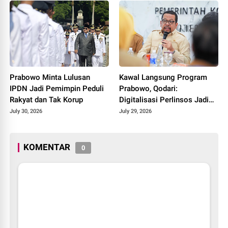
Prabowo Minta Lulusan
Kawal Langsung Program
IPDN Jadi Pemimpin Peduli
Prabowo, Qodari:
Rakyat dan Tak Korup
Digitalisasi Perlinsos Jadi
Kunci Keadilan Penyaluran
July 30, 2026
July 29, 2026
Bansos
KOMENTAR
0