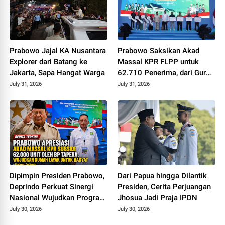
Prabowo Jajal KA Nusantara
Prabowo Saksikan Akad
Explorer dari Batang ke
Massal KPR FLPP untuk
Jakarta, Sapa Hangat Warga
62.710 Penerima, dari Guru
SD hingga Pengemudi Ojol
July 31, 2026
July 31, 2026
Dipimpin Presiden Prabowo,
Dari Papua hingga Dilantik
Deprindo Perkuat Sinergi
Presiden, Cerita Perjuangan
Nasional Wujudkan Program
Jhosua Jadi Praja IPDN
3 Juta Rumah
July 30, 2026
July 30, 2026