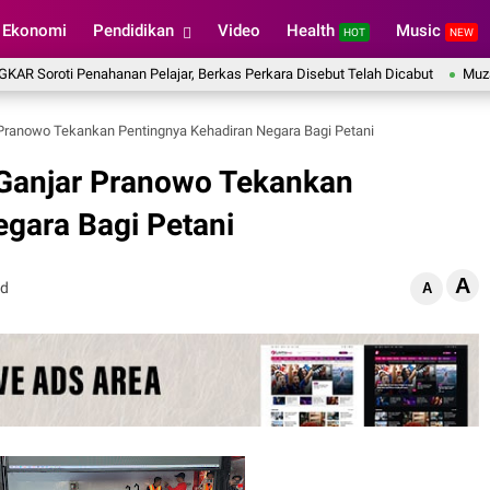
Ekonomi
Pendidikan
Video
Health
Music
HOT
NEW
 Penahanan Pelajar, Berkas Perkara Disebut Telah Dicabut
Muzani: Ziara
 Pranowo Tekankan Pentingnya Kehadiran Negara Bagi Petani
 Ganjar Pranowo Tekankan
gara Bagi Petani
A
ad
A