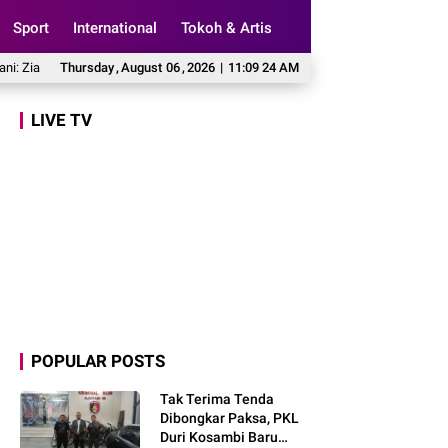
Sport
International
Tokoh & Artis
h ke Makam Bung Karno Jadi Pengingat Indonesia Rumah Bersama
Thursday
,
August
06
,
2026
|
11:09 25 AM
137 Kep
LIVE TV
POPULAR POSTS
Tak Terima Tenda
Dibongkar Paksa, PKL
Duri Kosambi Baru