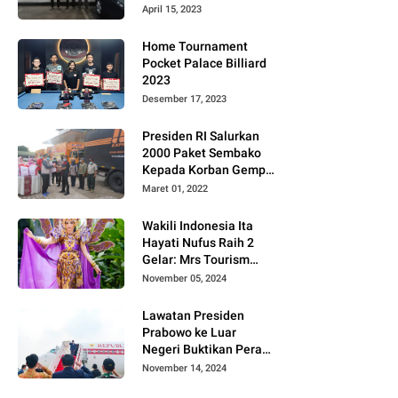
Gugat PT MD
April 15, 2023
Home Tournament
Pocket Palace Billiard
2023
Desember 17, 2023
Presiden RI Salurkan
2000 Paket Sembako
Kepada Korban Gempa
di Pasaman Barat
Maret 01, 2022
Wakili Indonesia Ita
Hayati Nufus Raih 2
Gelar: Mrs Tourism
2024 dan Fourth
November 05, 2024
Runner Up Mrs
Worldwide
Lawatan Presiden
International 2024, di
Prabowo ke Luar
Pemilihan Mrs
Negeri Buktikan Peran
Worldwide 2024
Strategis Indonesia di
November 14, 2024
Dunia