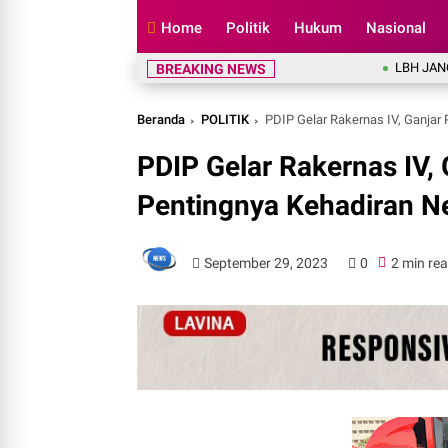
Home
Politik
Hukum
Nasional
LBH JANGKAR Soroti
BREAKING NEWS
Beranda
POLITIK
PDIP Gelar Rakernas IV, Ganjar
PDIP Gelar Rakernas IV,
Pentingnya Kehadiran Ne
September 29, 2023
0
2 min re