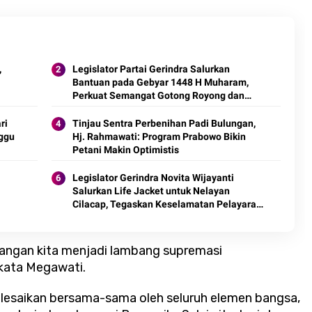
,
Legislator Partai Gerindra Salurkan
Bantuan pada Gebyar 1448 H Muharam,
Perkuat Semangat Gotong Royong dan
Kepedulian Sosial
ri
Tinjau Sentra Perbenihan Padi Bulungan,
ggu
Hj. Rahmawati: Program Prabowo Bikin
Petani Makin Optimistis
Legislator Gerindra Novita Wijayanti
Salurkan Life Jacket untuk Nelayan
Cilacap, Tegaskan Keselamatan Pelayaran
Harus Jadi Prioritas
ngan kita menjadi lambang supremasi
 kata Megawati.
lesaikan bersama-sama oleh seluruh elemen bangsa,