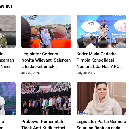
N INI
ta
Legislator Gerindra
Kader Muda Gerindra
Ancaman
Novita Wijayanti Salurkan
Pimpin Konsolidasi
 Nino
Life Jacket untuk
Nasional, JarNas APO
Nelayan Cilacap,
Perkuat Perlawanan
July 30, 2026
July 30, 2026
Tegaskan Keselamatan
terhadap Modus Baru
Pelayaran Harus Jadi
Perdagangan Orang
Prioritas
ia
Prabowo: Pemerintah
Legislator Partai Gerindra
an
Tidak Anti-Kritik, tetapi
Salurkan Bantuan pada