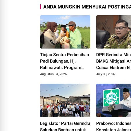
ANDA MUNGKIN MENYUKAI POSTINGA
Tinjau Sentra Perbenihan
DPR Gerindra Min
Padi Bulungan, Hj.
BMKG Mitigasi 
Rahmawati: Program
Cuaca Ekstrem El
Prabowo Bikin Petani
Augustus 04, 2026
July 30, 2026
Makin Optimistis
Legislator Partai Gerindra
Prabowo: Indones
Salurkan Bantuan untuk
Konsisten Jalank