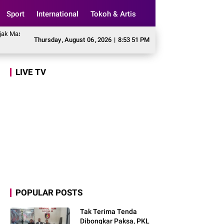
Sport
International
Tokoh & Artis
arakat Awasi Program Makan Bergizi Gratis agar Tepat Sasaran
Legislator 
Thursday
,
August
06
,
2026
|
8:53 52 PM
LIVE TV
POPULAR POSTS
Tak Terima Tenda
Dibongkar Paksa, PKL