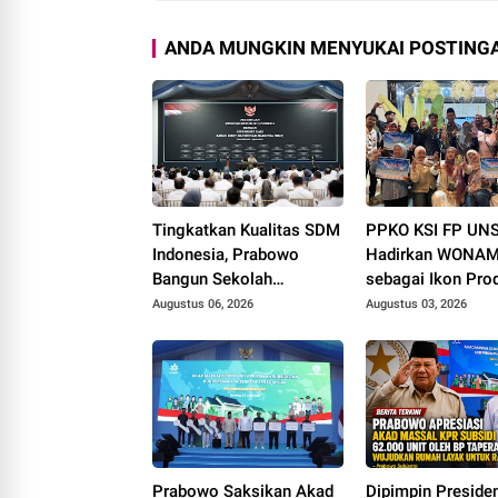
ANDA MUNGKIN MENYUKAI POSTINGA
Tingkatkan Kualitas SDM
PPKO KSI FP UN
Indonesia, Prabowo
Hadirkan WONAM
Bangun Sekolah
sebagai Ikon Pro
Unggulan hingga Undang
Desa Wonorejo, R
Augustus 06, 2026
Augustus 03, 2026
Universitas Terbaik Dunia
Tiga Penghargaan
Polokarto Tumot
2026
Prabowo Saksikan Akad
Dipimpin Preside