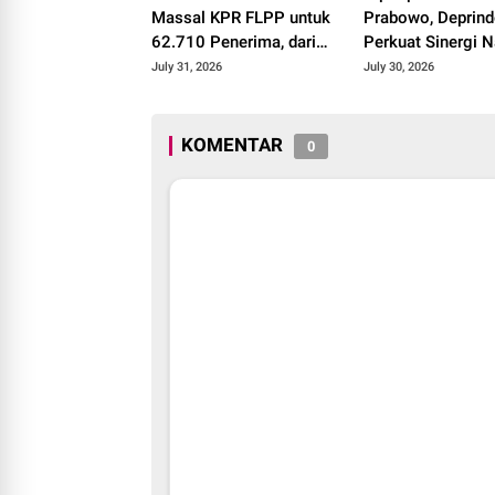
Massal KPR FLPP untuk
Prabowo, Deprin
62.710 Penerima, dari
Perkuat Sinergi N
Guru SD hingga
Wujudkan Progra
July 31, 2026
July 30, 2026
Pengemudi Ojol
Juta Rumah
KOMENTAR
0