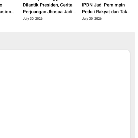
do
Dilantik Presiden, Cerita
IPDN Jadi Pemimpin
asional
Perjuangan Jhosua Jadi
Peduli Rakyat dan Tak
m 3
Praja IPDN
Korup
July 30, 2026
July 30, 2026