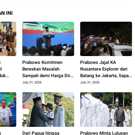
N INI
S
Prabowo Komitmen
Prabowo Jajal KA
I
Bereskan Masalah
Nusantara Explorer dari
duk
Sampah demi Harga Diri
Batang ke Jakarta, Sapa
aih
Bangsa
Hangat Warga
July 31, 2026
July 31, 2026
 di
o Expo
n
Dari Papua hingga
Prabowo Minta Lulusan