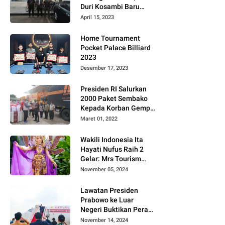
Duri Kosambi Baru
Gugat PT MD
April 15, 2023
Home Tournament
Pocket Palace Billiard
2023
Desember 17, 2023
Presiden RI Salurkan
2000 Paket Sembako
Kepada Korban Gempa
di Pasaman Barat
Maret 01, 2022
Wakili Indonesia Ita
Hayati Nufus Raih 2
Gelar: Mrs Tourism
2024 dan Fourth
November 05, 2024
Runner Up Mrs
Worldwide
Lawatan Presiden
International 2024, di
Prabowo ke Luar
Pemilihan Mrs
Negeri Buktikan Peran
Worldwide 2024
Strategis Indonesia di
November 14, 2024