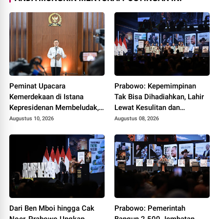
Peminat Upacara
Prabowo: Kepemimpinan
Kemerdekaan di Istana
Tak Bisa Dihadiahkan, Lahir
Kepresidenan Membeludak,
Lewat Kesulitan dan
Tembus 336 Ribu Pendaftar!
Keberanian
Augustus 10, 2026
Augustus 08, 2026
Dari Ben Mboi hingga Cak
Prabowo: Pemerintah
Noer, Prabowo Ungkap
Bangun 2.500 Jembatan,