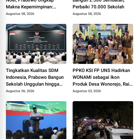
Makna Kepemimpinan:
Perbaiki 70.000 Sekolah
Bekerja, Cintai Rakyat &
Augustus 08, 2026
Augustus 08, 2026
Gunakan Akal Sehat
Tingkatkan Kualitas SDM
PPKO KSI FP UNS Hadirkan
Indonesia, Prabowo Bangun
WONAMI sebagai Ikon
Sekolah Unggulan hingga
Produk Desa Wonorejo, Raih
Undang Universitas Terbaik
Tiga Penghargaan di
Augustus 06, 2026
Augustus 03, 2026
Dunia
Polokarto Tumoto Expo
2026