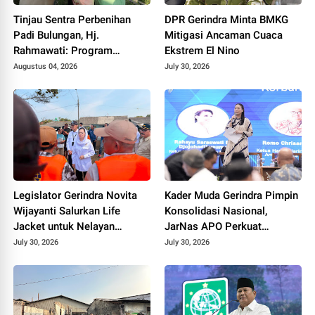
Tinjau Sentra Perbenihan
DPR Gerindra Minta BMKG
Padi Bulungan, Hj.
Mitigasi Ancaman Cuaca
Rahmawati: Program
Ekstrem El Nino
Prabowo Bikin Petani Makin
Augustus 04, 2026
July 30, 2026
Optimistis
Legislator Gerindra Novita
Kader Muda Gerindra Pimpin
Wijayanti Salurkan Life
Konsolidasi Nasional,
Jacket untuk Nelayan
JarNas APO Perkuat
Cilacap, Tegaskan
Perlawanan terhadap Modus
July 30, 2026
July 30, 2026
Keselamatan Pelayaran
Baru Perdagangan Orang
Harus Jadi Prioritas