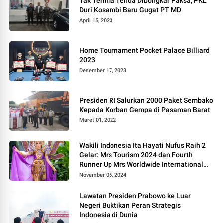
Tak Terima Tenda Dibongkar Paksa, PKL
Duri Kosambi Baru Gugat PT MD
April 15, 2023
Home Tournament Pocket Palace Billiard
2023
Desember 17, 2023
Presiden RI Salurkan 2000 Paket Sembako
Kepada Korban Gempa di Pasaman Barat
Maret 01, 2022
Wakili Indonesia Ita Hayati Nufus Raih 2
Gelar: Mrs Tourism 2024 dan Fourth
Runner Up Mrs Worldwide International
2024, di Pemilihan Mrs Worldwide 2024
November 05, 2024
Lawatan Presiden Prabowo ke Luar
Negeri Buktikan Peran Strategis
Indonesia di Dunia