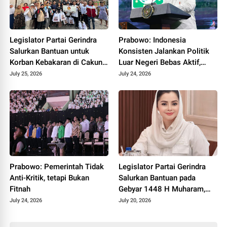
Legislator Partai Gerindra
Prabowo: Indonesia
Salurkan Bantuan untuk
Konsisten Jalankan Politik
Korban Kebakaran di Cakung
Luar Negeri Bebas Aktif,
Timur, Wujud Kepedulian
Dukung Kemerdekaan
July 25, 2026
July 24, 2026
kepada Warga Terdampak
Palestina
Prabowo: Pemerintah Tidak
Legislator Partai Gerindra
Anti-Kritik, tetapi Bukan
Salurkan Bantuan pada
Fitnah
Gebyar 1448 H Muharam,
Perkuat Semangat Gotong
July 24, 2026
July 20, 2026
Royong dan Kepedulian
Sosial