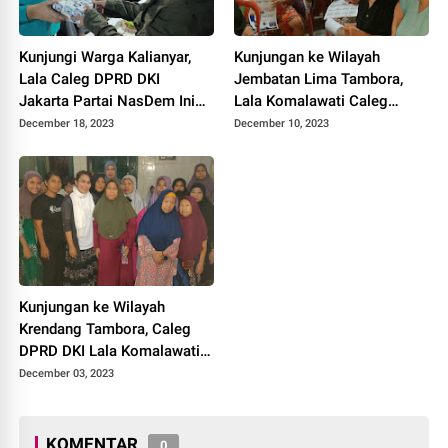
Kunjungi Warga Kalianyar,
Kunjungan ke Wilayah
Lala Caleg DPRD DKI
Jembatan Lima Tambora,
Jakarta Partai NasDem Ini
Lala Komalawati Caleg
Paparkan Visi Misi
DPRD DKI Sampaikan Visi
December 18, 2023
December 10, 2023
Misi
Kunjungan ke Wilayah
Krendang Tambora, Caleg
DPRD DKI Lala Komalawati
Serap Aspirasi Warga
December 03, 2023
KOMENTAR
0