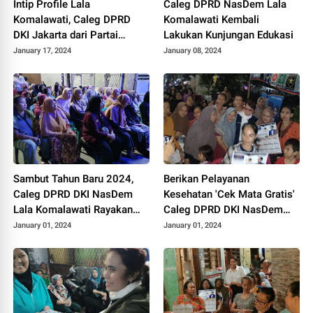
Intip Profile Lala
Caleg DPRD NasDem Lala
Komalawati, Caleg DPRD
Komalawati Kembali
DKI Jakarta dari Partai
Lakukan Kunjungan Edukasi
NasDem Dapil 9 Nomor 10
January 17, 2024
January 08, 2024
Sambut Tahun Baru 2024,
Berikan Pelayanan
Caleg DPRD DKI NasDem
Kesehatan 'Cek Mata Gratis'
Lala Komalawati Rayakan
Caleg DPRD DKI NasDem
Bersama Warga Pekojan
Lala Komalawati Kunjungi
January 01, 2024
January 01, 2024
Tambora
Warga Jembatan Besi