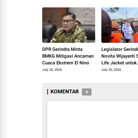
Gratis agar Tepat
Aspirasi Warga
Sasaran
Terlaksana
DPR Gerindra Minta
Legislator Gerind
BMKG Mitigasi Ancaman
Novita Wijayanti 
Cuaca Ekstrem El Nino
Life Jacket untuk
Nelayan Cilacap,
July 30, 2026
July 30, 2026
Tegaskan Kesela
Pelayaran Harus 
Prioritas
KOMENTAR
0