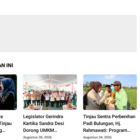
N INI
ra
Legislator Gerindra
Tinjau Sentra Perbenihan
Tinjau
Kartika Sandra Desi
Padi Bulungan, Hj.
g
Dorong UMKM
Rahmawati: Program
Palembang Lindungi
Prabowo Bikin Petani
Augustus 06, 2026
Augustus 04, 2026