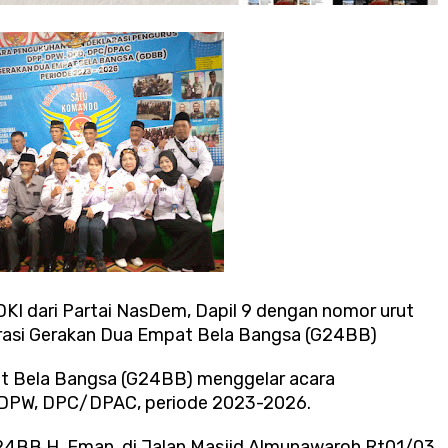
KI dari Partai NasDem, Dapil 9 dengan nomor urut
rasi Gerakan Dua Empat Bela Bangsa (G24BB)
t Bela Bangsa (G24BB) menggelar acara
 DPW, DPC/DPAC, periode 2023-2026.
24BB H. Eman, di Jalan Masjid Almunawaroh Rt01/03