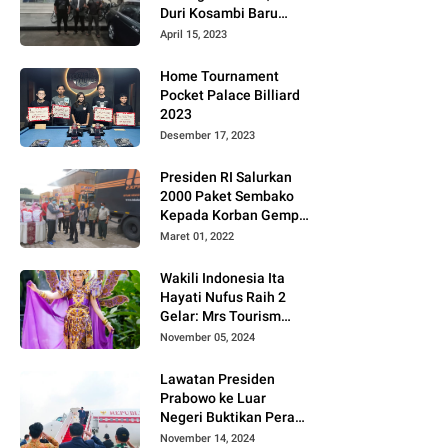
Duri Kosambi Baru
Gugat PT MD
April 15, 2023
Home Tournament
Pocket Palace Billiard
2023
Desember 17, 2023
Presiden RI Salurkan
2000 Paket Sembako
Kepada Korban Gempa
di Pasaman Barat
Maret 01, 2022
Wakili Indonesia Ita
Hayati Nufus Raih 2
Gelar: Mrs Tourism
2024 dan Fourth
November 05, 2024
Runner Up Mrs
Worldwide
Lawatan Presiden
International 2024, di
Prabowo ke Luar
Pemilihan Mrs
Negeri Buktikan Peran
Worldwide 2024
Strategis Indonesia di
November 14, 2024