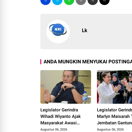
Lk
ANDA MUNGKIN MENYUKAI POSTINGA
Legislator Gerindra
Legislator Gerind
Wihadi Wiyanto Ajak
Marlyn Maisarah 
Masyarakat Awasi
Jembatan Gantun
Program Makan Bergizi
Cibeber, Pastikan
Augustus 06, 2026
Augustus 06, 2026