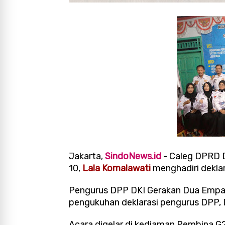
Jakarta,
SindoNews.id
- Caleg DPRD D
10,
Lala Komalawati
menghadiri dekla
Pengurus DPP DKI Gerakan Dua Empa
pengukuhan deklarasi pengurus DPP,
Acara digelar di kediaman Pembina G