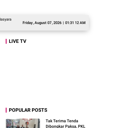
t Awasi Program Makan Bergizi Gratis agar Tepat Sasaran
Legislator Gerin
Friday
,
August
07
,
2026
|
01:31 13 AM
LIVE TV
POPULAR POSTS
Tak Terima Tenda
Dibongkar Paksa, PKL