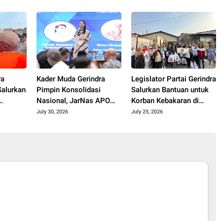
Merek Usaha
Makin Optimistis
ra
Kader Muda Gerindra
Legislator Partai Gerindra
Salurkan
Pimpin Konsolidasi
Salurkan Bantuan untuk
Nasional, JarNas APO
Korban Kebakaran di
Perkuat Perlawanan
Cakung Timur, Wujud
July 30, 2026
July 25, 2026
matan
terhadap Modus Baru
Kepedulian kepada Warga
Jadi
Perdagangan Orang
Terdampak