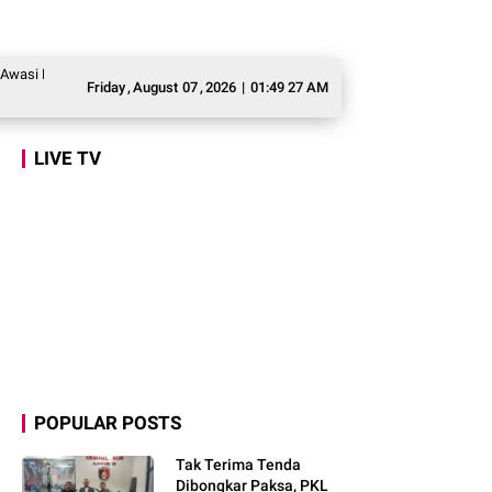
gram Makan Bergizi Gratis agar Tepat Sasaran
Legislator Gerindra Marlyn 
Friday
,
August
07
,
2026
|
01:49 28 AM
LIVE TV
POPULAR POSTS
Tak Terima Tenda
Dibongkar Paksa, PKL