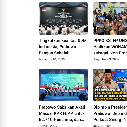
Tingkatkan Kualitas SDM
PPKO KSI FP UN
Indonesia, Prabowo
Hadirkan WONAM
Bangun Sekolah
sebagai Ikon Pro
Unggulan hingga Undang
Desa Wonorejo, R
Augustus 06, 2026
Augustus 03, 2026
Universitas Terbaik Dunia
Tiga Penghargaan
Polokarto Tumot
2026
Prabowo Saksikan Akad
Dipimpin Preside
Massal KPR FLPP untuk
Prabowo, Deprin
62.710 Penerima, dari
Perkuat Sinergi N
Guru SD hingga
Wujudkan Progra
July 31, 2026
July 30, 2026