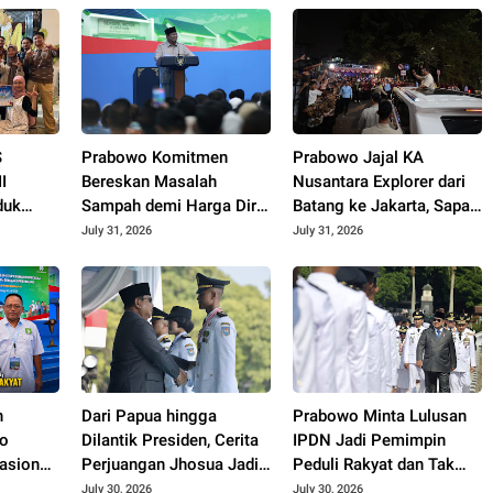
S
Prabowo Komitmen
Prabowo Jajal KA
I
Bereskan Masalah
Nusantara Explorer dari
duk
Sampah demi Harga Diri
Batang ke Jakarta, Sapa
aih
Bangsa
Hangat Warga
July 31, 2026
July 31, 2026
 di
o Expo
n
Dari Papua hingga
Prabowo Minta Lulusan
do
Dilantik Presiden, Cerita
IPDN Jadi Pemimpin
asional
Perjuangan Jhosua Jadi
Peduli Rakyat dan Tak
m 3
Praja IPDN
Korup
July 30, 2026
July 30, 2026