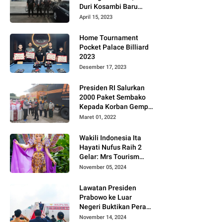
Duri Kosambi Baru
Gugat PT MD
April 15, 2023
Home Tournament
Pocket Palace Billiard
2023
Desember 17, 2023
Presiden RI Salurkan
2000 Paket Sembako
Kepada Korban Gempa
di Pasaman Barat
Maret 01, 2022
Wakili Indonesia Ita
Hayati Nufus Raih 2
Gelar: Mrs Tourism
2024 dan Fourth
November 05, 2024
Runner Up Mrs
Worldwide
Lawatan Presiden
International 2024, di
Prabowo ke Luar
Pemilihan Mrs
Negeri Buktikan Peran
Worldwide 2024
Strategis Indonesia di
November 14, 2024