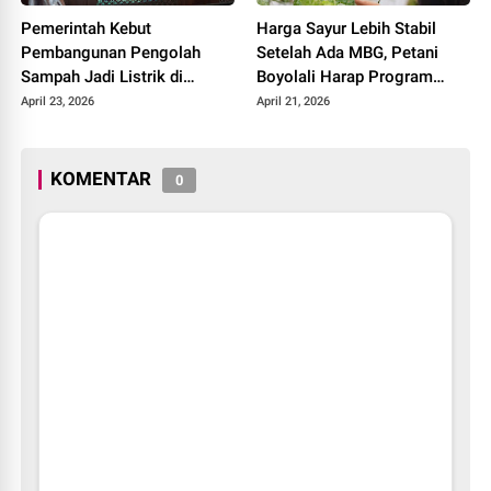
Pemerintah Kebut
Harga Sayur Lebih Stabil
Pembangunan Pengolah
Setelah Ada MBG, Petani
Sampah Jadi Listrik di
Boyolali Harap Program
Bekasi, Bogor, hingga
Terus Berlanjut
April 23, 2026
April 21, 2026
Denpasar
KOMENTAR
0