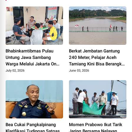
Bhabinkamtibmas Pulau
Berkat Jembatan Gantung
Untung Jawa Sambang
240 Meter, Pelajar Aceh
Warga Melalui Jakarta On
Tamiang Kini Bisa Berangkat
The Spot, Sosialisasikan
Sekolah dengan Mudah
July 02, 2026
June 03, 2026
Layanan Polri 110
Bea Cukai Pangkalpinang
Momen Prabowo Ikut Tarik
Klarifikasi Tudingan Satgas
Jaring Bersama Nelayan