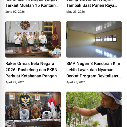
Terkait Muatan 15 Kontainer
Tambak Saat Panen Raya
PT PMM: Sudah Layak
Udang di Kebumen
June 02, 2026
May 23, 2026
Ekspor
Raker Ormas Bela Negara
SMP Negeri 3 Kunduran Kini
2026: Pusbelneg dan FKBN
Lebih Layak dan Nyaman
Perkuat Ketahanan Pangan
Berkat Program Revitalisasi
Nasional
Sekolah dari Pemerintah
April 29, 2026
April 25, 2026