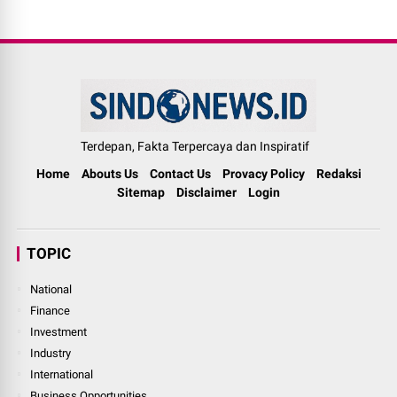
Terdepan, Fakta Terpercaya dan Inspiratif
Home
Abouts Us
Contact Us
Provacy Policy
Redaksi
Sitemap
Disclaimer
Login
TOPIC
National
Finance
Investment
Industry
International
Business Opportunities