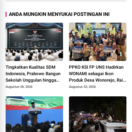
ANDA MUNGKIN MENYUKAI POSTINGAN INI
Tingkatkan Kualitas SDM
PPKO KSI FP UNS Hadirkan
Indonesia, Prabowo Bangun
WONAMI sebagai Ikon
Sekolah Unggulan hingga
Produk Desa Wonorejo, Raih
Undang Universitas Terbaik
Tiga Penghargaan di
Augustus 06, 2026
Augustus 03, 2026
Dunia
Polokarto Tumoto Expo
2026