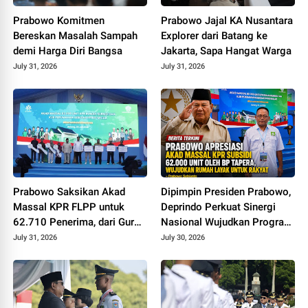
Prabowo Komitmen
Prabowo Jajal KA Nusantara
Bereskan Masalah Sampah
Explorer dari Batang ke
demi Harga Diri Bangsa
Jakarta, Sapa Hangat Warga
July 31, 2026
July 31, 2026
Prabowo Saksikan Akad
Dipimpin Presiden Prabowo,
Massal KPR FLPP untuk
Deprindo Perkuat Sinergi
62.710 Penerima, dari Guru
Nasional Wujudkan Program
SD hingga Pengemudi Ojol
3 Juta Rumah
July 31, 2026
July 30, 2026