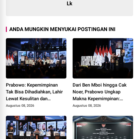
Lk
ANDA MUNGKIN MENYUKAI POSTINGAN INI
Prabowo: Kepemimpinan
Dari Ben Mboi hingga Cak
Tak Bisa Dihadiahkan, Lahir
Noer, Prabowo Ungkap
Lewat Kesulitan dan
Makna Kepemimpinan:
Keberanian
Bekerja, Cintai Rakyat &
Augustus 08, 2026
Augustus 08, 2026
Gunakan Akal Sehat