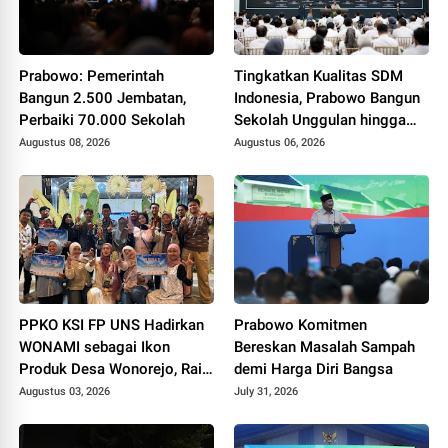
Prabowo: Pemerintah
Tingkatkan Kualitas SDM
Bangun 2.500 Jembatan,
Indonesia, Prabowo Bangun
Perbaiki 70.000 Sekolah
Sekolah Unggulan hingga
Undang Universitas Terbaik
Augustus 08, 2026
Augustus 06, 2026
Dunia
PPKO KSI FP UNS Hadirkan
Prabowo Komitmen
WONAMI sebagai Ikon
Bereskan Masalah Sampah
Produk Desa Wonorejo, Raih
demi Harga Diri Bangsa
Tiga Penghargaan di
Augustus 03, 2026
July 31, 2026
Polokarto Tumoto Expo
2026