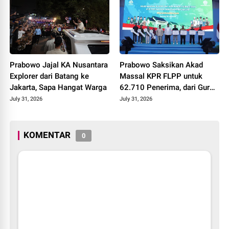
Prabowo Jajal KA Nusantara
Prabowo Saksikan Akad
Explorer dari Batang ke
Massal KPR FLPP untuk
Jakarta, Sapa Hangat Warga
62.710 Penerima, dari Guru
SD hingga Pengemudi Ojol
July 31, 2026
July 31, 2026
KOMENTAR
0