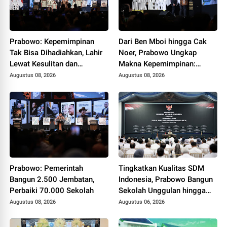
Prabowo: Kepemimpinan
Dari Ben Mboi hingga Cak
Tak Bisa Dihadiahkan, Lahir
Noer, Prabowo Ungkap
Lewat Kesulitan dan
Makna Kepemimpinan:
Keberanian
Bekerja, Cintai Rakyat &
Augustus 08, 2026
Augustus 08, 2026
Gunakan Akal Sehat
Prabowo: Pemerintah
Tingkatkan Kualitas SDM
Bangun 2.500 Jembatan,
Indonesia, Prabowo Bangun
Perbaiki 70.000 Sekolah
Sekolah Unggulan hingga
Undang Universitas Terbaik
Augustus 08, 2026
Augustus 06, 2026
Dunia