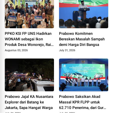
PPKO KSI FP UNS Hadirkan
Prabowo Komitmen
WONAMI sebagai Ikon
Bereskan Masalah Sampah
Produk Desa Wonorejo, Raih
demi Harga Diri Bangsa
Tiga Penghargaan di
Augustus 03, 2026
July 31, 2026
Polokarto Tumoto Expo
2026
Prabowo Jajal KA Nusantara
Prabowo Saksikan Akad
Explorer dari Batang ke
Massal KPR FLPP untuk
Jakarta, Sapa Hangat Warga
62.710 Penerima, dari Guru