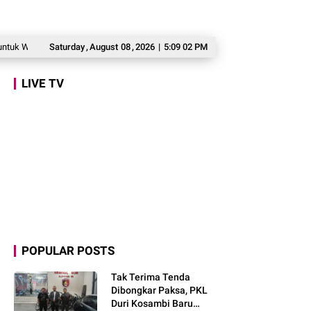
arga Babakan Madang
Saturday
,
August
Prabowo: Kepemimpinan Tak Bisa Dihadiahkan, Lahir 
08
,
2026
|
5:09 03 PM
LIVE TV
POPULAR POSTS
Tak Terima Tenda
Dibongkar Paksa, PKL
Duri Kosambi Baru