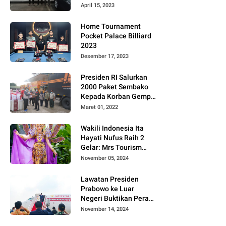
Gugat PT MD
April 15, 2023
Home Tournament
Pocket Palace Billiard
2023
Desember 17, 2023
Presiden RI Salurkan
2000 Paket Sembako
Kepada Korban Gempa
di Pasaman Barat
Maret 01, 2022
Wakili Indonesia Ita
Hayati Nufus Raih 2
Gelar: Mrs Tourism
2024 dan Fourth
November 05, 2024
Runner Up Mrs
Worldwide
Lawatan Presiden
International 2024, di
Prabowo ke Luar
Pemilihan Mrs
Negeri Buktikan Peran
Worldwide 2024
Strategis Indonesia di
November 14, 2024
Dunia