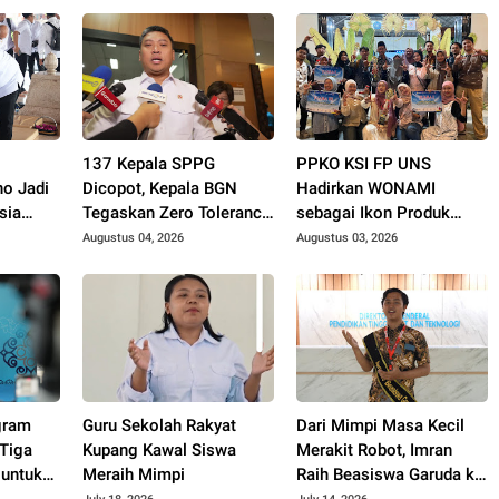
e
137 Kepala SPPG
PPKO KSI FP UNS
o Jadi
Dicopot, Kepala BGN
Hadirkan WONAMI
sia
Tegaskan Zero Tolerance
sebagai Ikon Produk
Kasus Keracunan MBG
Desa Wonorejo, Raih
Augustus 04, 2026
Augustus 03, 2026
Tiga Penghargaan di
Polokarto Tumoto Expo
2026
gram
Guru Sekolah Rakyat
Dari Mimpi Masa Kecil
Tiga
Kupang Kawal Siswa
Merakit Robot, Imran
 untuk
Meraih Mimpi
Raih Beasiswa Garuda ke