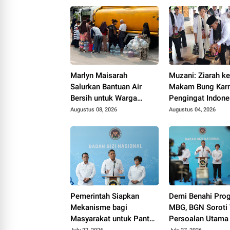
Marlyn Maisarah
Muzani: Ziarah k
Salurkan Bantuan Air
Makam Bung Karn
Bersih untuk Warga
Pengingat Indone
Babakan Madang
Rumah Bersama
Augustus 08, 2026
Augustus 04, 2026
Pemerintah Siapkan
Demi Benahi Pro
Mekanisme bagi
MBG, BGN Soroti 
Masyarakat untuk Pantau
Persoalan Utama