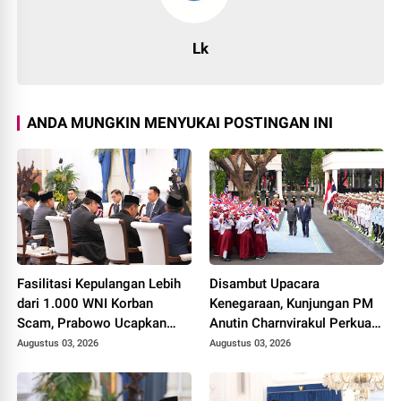
Lk
ANDA MUNGKIN MENYUKAI POSTINGAN INI
Fasilitasi Kepulangan Lebih
Disambut Upacara
dari 1.000 WNI Korban
Kenegaraan, Kunjungan PM
Scam, Prabowo Ucapkan
Anutin Charnvirakul Perkuat
Terima Kasih ke PM
Hubungan Indonesia-
Augustus 03, 2026
Augustus 03, 2026
Thailand
Thailand