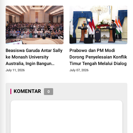
Beasiswa Garuda Antar Sally
Prabowo dan PM Modi
ke Monash University
Dorong Penyelesaian Konflik
Australia, Ingin Bangun
Timur Tengah Melalui Dialog
Laboratorium Riset di Tanah
July 11, 2026
July 07, 2026
Air
KOMENTAR
0