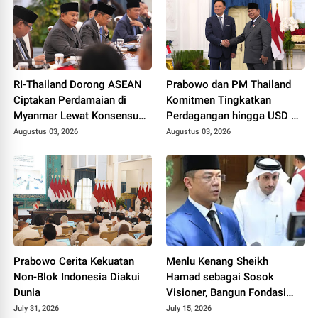
RI-Thailand Dorong ASEAN
Prabowo dan PM Thailand
Ciptakan Perdamaian di
Komitmen Tingkatkan
Myanmar Lewat Konsensus
Perdagangan hingga USD 20
5 Poin
Miliar pada 2030
Augustus 03, 2026
Augustus 03, 2026
Prabowo Cerita Kekuatan
Menlu Kenang Sheikh
Non-Blok Indonesia Diakui
Hamad sebagai Sosok
Dunia
Visioner, Bangun Fondasi
Bilateral Indonesia-Qatar
July 31, 2026
July 15, 2026