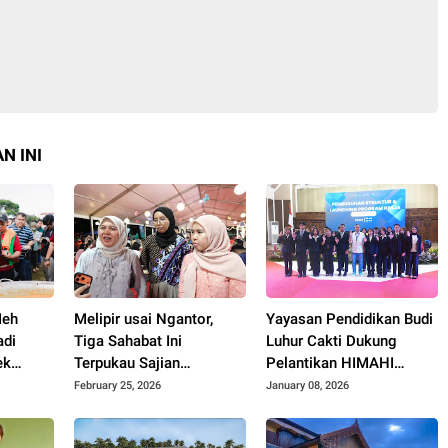
N INI
Meh
Melipir usai Ngantor,
Yayasan Pendidikan Budi
adi
Tiga Sahabat Ini
Luhur Cakti Dukung
ek
Terpukau Sajian
Pelantikan HIMAHI
Keberagaman di Imlek
Periode 2025/2026
February 25, 2026
January 08, 2026
Festival 2577