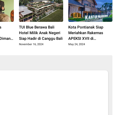
a
TUI Blue Berawa Bali
Kota Pontianak Siap
Hotel Milik Anak Negeri
Meriahkan Rakernas
“Dimana
Siap Hadir di Canggu Bali
APEKSI XVII di
yat?”
Balikpapan di Buka
November 16, 2024
May 24, 2024
Presiden Jokowi