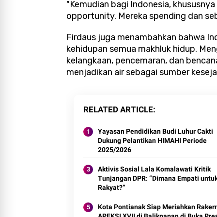
"Kemudian bagi Indonesia, khususnya 
opportunity. Mereka spending dan se
Firdaus juga menambahkan bahwa Ind
kehidupan semua makhluk hidup. Mengi
kelangkaan, pencemaran, dan bencana 
menjadikan air sebagai sumber keseja
RELATED ARTICLE
Yayasan Pendidikan Budi Luhur Cakti
Dukung Pelantikan HIMAHI Periode
2025/2026
Aktivis Sosial Lala Komalawati Kritik
Tunjangan DPR: “Dimana Empati untu
Rakyat?”
Kota Pontianak Siap Meriahkan Raker
APEKSI XVII di Balikpapan di Buka Pre