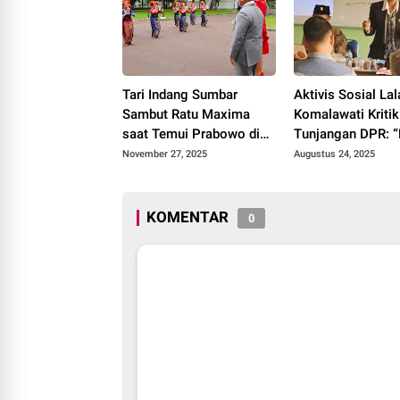
Tari Indang Sumbar
Aktivis Sosial Lal
Sambut Ratu Maxima
Komalawati Kritik
saat Temui Prabowo di
Tunjangan DPR: 
Istana
Empati untuk Rak
November 27, 2025
Augustus 24, 2025
KOMENTAR
0