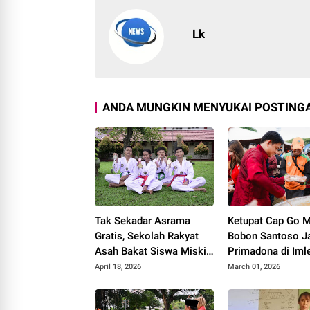
Lk
ANDA MUNGKIN MENYUKAI POSTINGA
Tak Sekadar Asrama
Ketupat Cap Go 
Gratis, Sekolah Rakyat
Bobon Santoso J
Asah Bakat Siswa Miskin
Primadona di Iml
Lewat Taekwondo dan
Festival 2577
April 18, 2026
March 01, 2026
Seni Tari