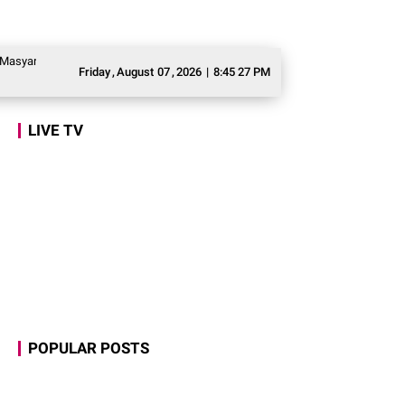
kat Awasi Program Makan Bergizi Gratis agar Tepat Sasaran
Legislator Ger
Friday
,
August
07
,
2026
|
8:45 28 PM
LIVE TV
POPULAR POSTS