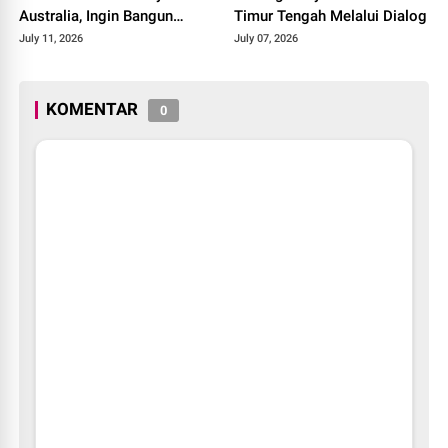
Australia, Ingin Bangun
Timur Tengah Melalui Dialog
Laboratorium Riset di Tanah
July 11, 2026
July 07, 2026
Air
KOMENTAR
0