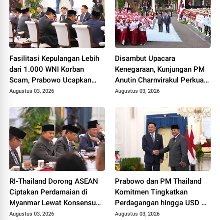
Fasilitasi Kepulangan Lebih
Disambut Upacara
dari 1.000 WNI Korban
Kenegaraan, Kunjungan PM
Scam, Prabowo Ucapkan
Anutin Charnvirakul Perkuat
Terima Kasih ke PM
Hubungan Indonesia-
Augustus 03, 2026
Augustus 03, 2026
Thailand
Thailand
RI-Thailand Dorong ASEAN
Prabowo dan PM Thailand
Ciptakan Perdamaian di
Komitmen Tingkatkan
Myanmar Lewat Konsensus
Perdagangan hingga USD 20
5 Poin
Miliar pada 2030
Augustus 03, 2026
Augustus 03, 2026