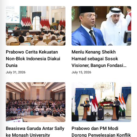
Prabowo Cerita Kekuatan
Menlu Kenang Sheikh
Non-Blok Indonesia Diakui
Hamad sebagai Sosok
Dunia
Visioner, Bangun Fondasi
Bilateral Indonesia-Qatar
July 31, 2026
July 15, 2026
Beasiswa Garuda Antar Sally
Prabowo dan PM Modi
ke Monash University
Dorong Penyelesaian Konflik