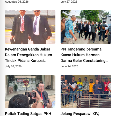
Dicabut
Desak Polda Metro Jaya
Augustus 06, 2026
July 27, 2026
Segera Beri Kepastian
Hukum
Kewenangan Ganda Jaksa
PN Tangerang bersama
Dalam Penegakkan Hukum
Kuasa Hukum Herman
Tindak Pidana Korupsi
Darma Gelar Constatering
Dipertanyakan
Jelang Eksekusi Lahan di
July 10, 2026
June 24, 2026
Pamulang
Poltak Tuding Satgas PKH
Jelang Pesparawi XIV,