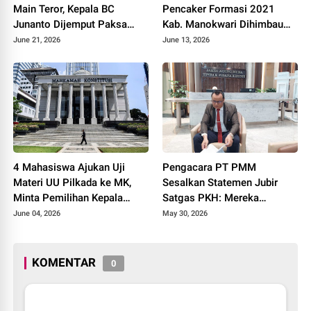
Main Teror, Kepala BC
Pencaker Formasi 2021
Junanto Dijemput Paksa
Kab. Manokwari Dihimbau
Tanpa Surat Panggilan
Jaga Kamtibmas
June 21, 2026
June 13, 2026
4 Mahasiswa Ajukan Uji
Pengacara PT PMM
Materi UU Pilkada ke MK,
Sesalkan Statemen Jubir
Minta Pemilihan Kepala
Satgas PKH: Mereka
Daerah Tetap Dilakukan
Melanggar Aturan Malah
June 04, 2026
May 30, 2026
Secara Langsung
Kita yang Disalahkan
KOMENTAR
0