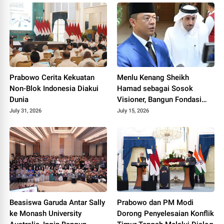
Prabowo Cerita Kekuatan
Menlu Kenang Sheikh
Non-Blok Indonesia Diakui
Hamad sebagai Sosok
Dunia
Visioner, Bangun Fondasi
Bilateral Indonesia-Qatar
July 31, 2026
July 15, 2026
Beasiswa Garuda Antar Sally
Prabowo dan PM Modi
ke Monash University
Dorong Penyelesaian Konflik