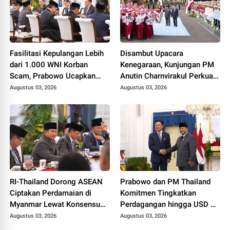
Fasilitasi Kepulangan Lebih
Disambut Upacara
dari 1.000 WNI Korban
Kenegaraan, Kunjungan PM
Scam, Prabowo Ucapkan
Anutin Charnvirakul Perkuat
Terima Kasih ke PM
Hubungan Indonesia-
Augustus 03, 2026
Augustus 03, 2026
Thailand
Thailand
RI-Thailand Dorong ASEAN
Prabowo dan PM Thailand
Ciptakan Perdamaian di
Komitmen Tingkatkan
Myanmar Lewat Konsensus
Perdagangan hingga USD 20
5 Poin
Miliar pada 2030
Augustus 03, 2026
Augustus 03, 2026