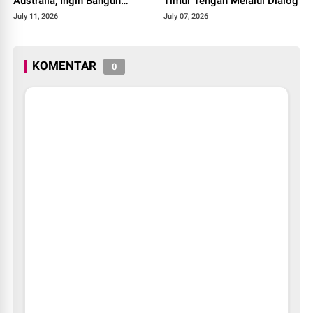
Australia, Ingin Bangun
Timur Tengah Melalui Dialog
Laboratorium Riset di Tanah
July 11, 2026
July 07, 2026
Air
KOMENTAR
0