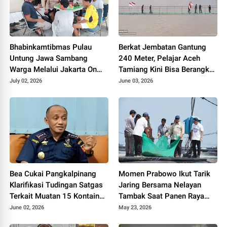
Bhabinkamtibmas Pulau
Berkat Jembatan Gantung
Untung Jawa Sambang
240 Meter, Pelajar Aceh
Warga Melalui Jakarta On
Tamiang Kini Bisa Berangkat
The Spot, Sosialisasikan
Sekolah dengan Mudah
July 02, 2026
June 03, 2026
Layanan Polri 110
Bea Cukai Pangkalpinang
Momen Prabowo Ikut Tarik
Klarifikasi Tudingan Satgas
Jaring Bersama Nelayan
Terkait Muatan 15 Kontainer
Tambak Saat Panen Raya
PT PMM: Sudah Layak
Udang di Kebumen
June 02, 2026
May 23, 2026
Ekspor