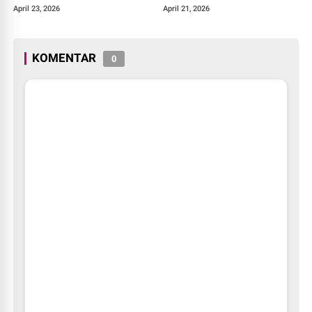
Bekasi, Bogor, hingga
Terus Berlanjut
April 23, 2026
April 21, 2026
Denpasar
KOMENTAR
0