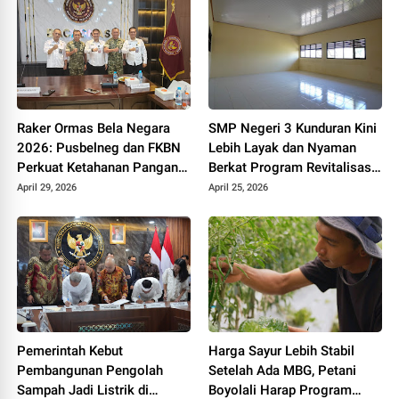
Raker Ormas Bela Negara
SMP Negeri 3 Kunduran Kini
2026: Pusbelneg dan FKBN
Lebih Layak dan Nyaman
Perkuat Ketahanan Pangan
Berkat Program Revitalisasi
Nasional
Sekolah dari Pemerintah
April 29, 2026
April 25, 2026
Pemerintah Kebut
Harga Sayur Lebih Stabil
Pembangunan Pengolah
Setelah Ada MBG, Petani
Sampah Jadi Listrik di
Boyolali Harap Program