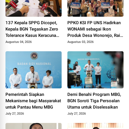
137 Kepala SPPG Dicopot,
PPKO KSI FP UNS Hadirkan
Kepala BGN Tegaskan Zero
WONAMI sebagai Ikon
Tolerance Kasus Keracunan
Produk Desa Wonorejo, Raih
MBG
Tiga Penghargaan di
Augustus 04, 2026
Augustus 03, 2026
Polokarto Tumoto Expo
2026
Pemerintah Siapkan
Demi Benahi Program MBG,
Mekanisme bagi Masyarakat
BGN Soroti Tiga Persoalan
untuk Pantau Menu MBG
Utama untuk Diselesaikan
July 27, 2026
July 27, 2026