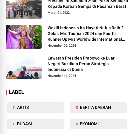
Presiden RI Salurkan 2000 Paket Sembako
Kepada Korban Gempa di Pasaman Barat
Maret 01, 2022
Wakili Indonesia Ita Hayati Nufus Raih 2
Gelar: Mrs Tourism 2024 dan Fourth
Runner Up Mrs Worldwide International
2024, di Pemilihan Mrs Worldwide 2024
November 05, 2024
Lawatan Presiden Prabowo ke Luar
Negeri Buktikan Peran Strategis
Indonesia di Dunia
November 14, 2024
LABEL
ARTIS
BERITA DAERAH
BUDAYA
EKONOMI