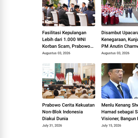
Fasilitasi Kepulangan
Disambut Upacar
Lebih dari 1.000 WNI
Kenegaraan, Kun
Korban Scam, Prabowo
PM Anutin Charnv
Ucapkan Terima Kasih ke
Perkuat Hubunga
Augustus 03, 2026
Augustus 03, 2026
PM Thailand
Indonesia-Thaila
Prabowo Cerita Kekuatan
Menlu Kenang Sh
Non-Blok Indonesia
Hamad sebagai 
Diakui Dunia
Visioner, Bangun
Bilateral Indones
July 31, 2026
July 15, 2026