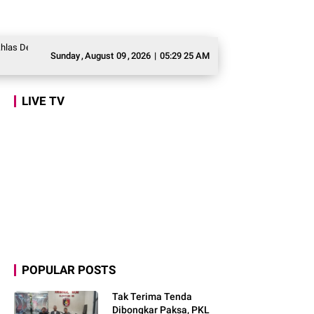
epok, Dorong Asesmen Awal Pembelajaran dan Pengembangan Potensi
Marly
Sunday
,
August
09
,
2026
|
05:29 26 AM
LIVE TV
POPULAR POSTS
Tak Terima Tenda
Dibongkar Paksa, PKL