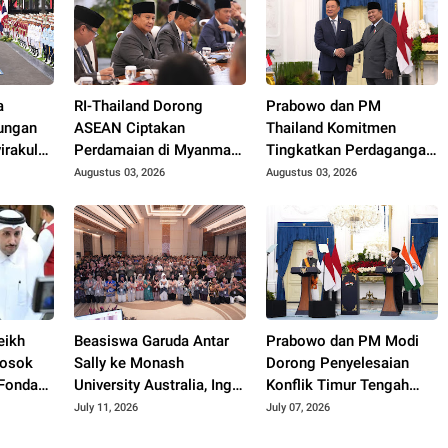
a
RI-Thailand Dorong
Prabowo dan PM
jungan
ASEAN Ciptakan
Thailand Komitmen
irakul
Perdamaian di Myanmar
Tingkatkan Perdagangan
n
Lewat Konsensus 5 Poin
hingga USD 20 Miliar
Augustus 03, 2026
Augustus 03, 2026
nd
pada 2030
eikh
Beasiswa Garuda Antar
Prabowo dan PM Modi
Sosok
Sally ke Monash
Dorong Penyelesaian
 Fondasi
University Australia, Ingin
Konflik Timur Tengah
ia-Qatar
Bangun Laboratorium
Melalui Dialog
July 11, 2026
July 07, 2026
Riset di Tanah Air