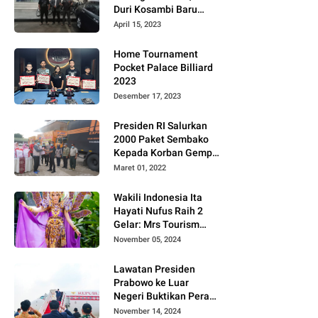
Duri Kosambi Baru
Gugat PT MD
April 15, 2023
Home Tournament
Pocket Palace Billiard
2023
Desember 17, 2023
Presiden RI Salurkan
2000 Paket Sembako
Kepada Korban Gempa
di Pasaman Barat
Maret 01, 2022
Wakili Indonesia Ita
Hayati Nufus Raih 2
Gelar: Mrs Tourism
2024 dan Fourth
November 05, 2024
Runner Up Mrs
Worldwide
Lawatan Presiden
International 2024, di
Prabowo ke Luar
Pemilihan Mrs
Negeri Buktikan Peran
Worldwide 2024
Strategis Indonesia di
November 14, 2024