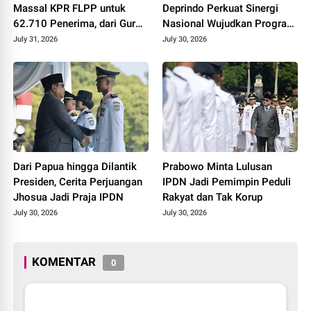
Massal KPR FLPP untuk
Deprindo Perkuat Sinergi
62.710 Penerima, dari Guru
Nasional Wujudkan Program
SD hingga Pengemudi Ojol
3 Juta Rumah
July 31, 2026
July 30, 2026
Dari Papua hingga Dilantik
Prabowo Minta Lulusan
Presiden, Cerita Perjuangan
IPDN Jadi Pemimpin Peduli
Jhosua Jadi Praja IPDN
Rakyat dan Tak Korup
July 30, 2026
July 30, 2026
KOMENTAR
0