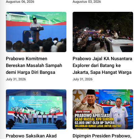
Undang Universitas Terbaik
Tiga Penghargaan di
Augustus 06, 2026
Augustus 03, 2026
Dunia
Polokarto Tumoto Expo
2026
Prabowo Komitmen
Prabowo Jajal KA Nusantara
Bereskan Masalah Sampah
Explorer dari Batang ke
demi Harga Diri Bangsa
Jakarta, Sapa Hangat Warga
July 31, 2026
July 31, 2026
Prabowo Saksikan Akad
Dipimpin Presiden Prabowo,