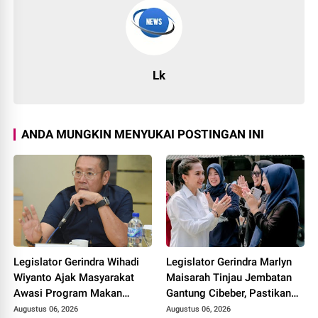
Lk
ANDA MUNGKIN MENYUKAI POSTINGAN INI
Legislator Gerindra Wihadi
Legislator Gerindra Marlyn
Wiyanto Ajak Masyarakat
Maisarah Tinjau Jembatan
Awasi Program Makan
Gantung Cibeber, Pastikan
Bergizi Gratis agar Tepat
Aspirasi Warga Terlaksana
Augustus 06, 2026
Augustus 06, 2026