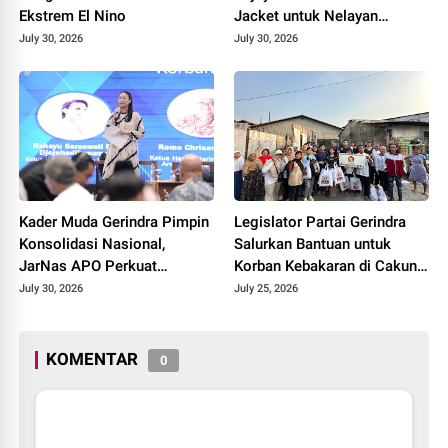
Ekstrem El Nino
Jacket untuk Nelayan
Cilacap, Tegaskan
July 30, 2026
July 30, 2026
Keselamatan Pelayaran
Harus Jadi Prioritas
Kader Muda Gerindra Pimpin
Legislator Partai Gerindra
Konsolidasi Nasional,
Salurkan Bantuan untuk
JarNas APO Perkuat
Korban Kebakaran di Cakung
Perlawanan terhadap Modus
Timur, Wujud Kepedulian
July 30, 2026
July 25, 2026
Baru Perdagangan Orang
kepada Warga Terdampak
KOMENTAR
0