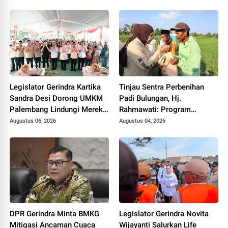
Sasaran
Legislator Gerindra Kartika
Tinjau Sentra Perbenihan
Sandra Desi Dorong UMKM
Padi Bulungan, Hj.
Palembang Lindungi Merek
Rahmawati: Program
Usaha
Prabowo Bikin Petani Makin
Augustus 06, 2026
Augustus 04, 2026
Optimistis
DPR Gerindra Minta BMKG
Legislator Gerindra Novita
Mitigasi Ancaman Cuaca
Wijayanti Salurkan Life