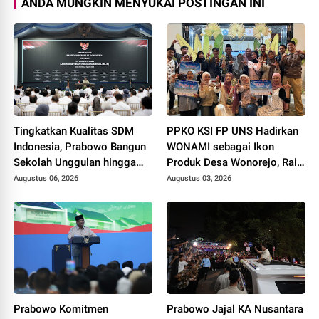
ANDA MUNGKIN MENYUKAI POSTINGAN INI
Tingkatkan Kualitas SDM
PPKO KSI FP UNS Hadirkan
Indonesia, Prabowo Bangun
WONAMI sebagai Ikon
Sekolah Unggulan hingga
Produk Desa Wonorejo, Raih
Undang Universitas Terbaik
Tiga Penghargaan di
Augustus 06, 2026
Augustus 03, 2026
Dunia
Polokarto Tumoto Expo
2026
Prabowo Komitmen
Prabowo Jajal KA Nusantara