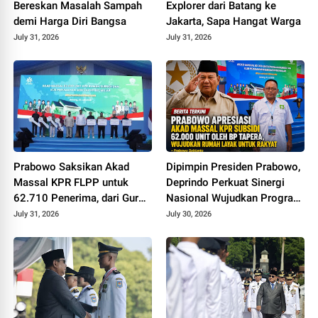
Bereskan Masalah Sampah
Explorer dari Batang ke
demi Harga Diri Bangsa
Jakarta, Sapa Hangat Warga
July 31, 2026
July 31, 2026
Prabowo Saksikan Akad
Dipimpin Presiden Prabowo,
Massal KPR FLPP untuk
Deprindo Perkuat Sinergi
62.710 Penerima, dari Guru
Nasional Wujudkan Program
SD hingga Pengemudi Ojol
3 Juta Rumah
July 31, 2026
July 30, 2026