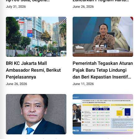
Laporkan!
Debit Co-Branding FC
July 31, 2026
June 26, 2026
Barcelona
BRI KC Jakarta Mall
Pemerintah Tegaskan Aturan
Ambasador Resmi, Berikut
Pajak Baru Tetap Lindungi
Penjelasannya
dan Beri Kepastian Insentif
UMKM
June 26, 2026
June 11, 2026