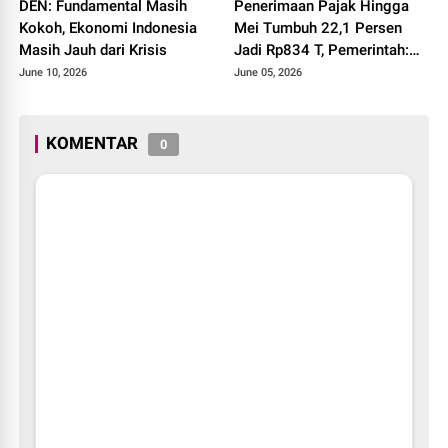
DEN: Fundamental Masih
Penerimaan Pajak Hingga
Kokoh, Ekonomi Indonesia
Mei Tumbuh 22,1 Persen
Masih Jauh dari Krisis
Jadi Rp834 T, Pemerintah:
Bukti Perbaikan Ekonomi di
June 10, 2026
June 05, 2026
Masyarakat
KOMENTAR
0