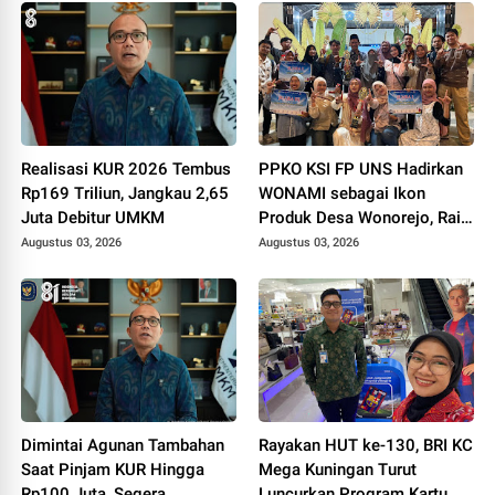
Realisasi KUR 2026 Tembus
PPKO KSI FP UNS Hadirkan
Rp169 Triliun, Jangkau 2,65
WONAMI sebagai Ikon
Juta Debitur UMKM
Produk Desa Wonorejo, Raih
Tiga Penghargaan di
Augustus 03, 2026
Augustus 03, 2026
Polokarto Tumoto Expo
2026
Dimintai Agunan Tambahan
Rayakan HUT ke-130, BRI KC
Saat Pinjam KUR Hingga
Mega Kuningan Turut
Rp100 Juta, Segera
Luncurkan Program Kartu