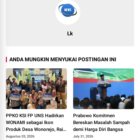
Lk
ANDA MUNGKIN MENYUKAI POSTINGAN INI
PPKO KSI FP UNS Hadirkan
Prabowo Komitmen
WONAMI sebagai Ikon
Bereskan Masalah Sampah
Produk Desa Wonorejo, Raih
demi Harga Diri Bangsa
Tiga Penghargaan di
Augustus 03, 2026
July 31, 2026