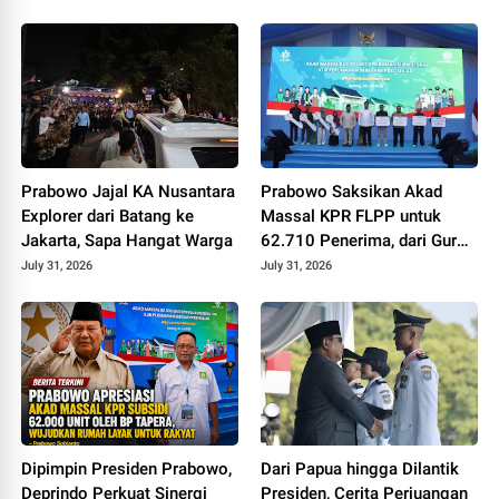
Polokarto Tumoto Expo
2026
Prabowo Jajal KA Nusantara
Prabowo Saksikan Akad
Explorer dari Batang ke
Massal KPR FLPP untuk
Jakarta, Sapa Hangat Warga
62.710 Penerima, dari Guru
SD hingga Pengemudi Ojol
July 31, 2026
July 31, 2026
Dipimpin Presiden Prabowo,
Dari Papua hingga Dilantik
Deprindo Perkuat Sinergi
Presiden, Cerita Perjuangan