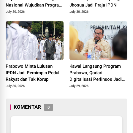
Nasional Wujudkan Program
Jhosua Jadi Praja IPDN
3 Juta Rumah
July 30, 2026
July 30, 2026
Prabowo Minta Lulusan
Kawal Langsung Program
IPDN Jadi Pemimpin Peduli
Prabowo, Qodari:
Rakyat dan Tak Korup
Digitalisasi Perlinsos Jadi
Kunci Keadilan Penyaluran
July 30, 2026
July 29, 2026
Bansos
KOMENTAR
0