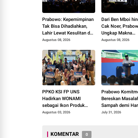
Prabowo: Kepemimpinan
Dari Ben Mboi hi
Tak Bisa Dihadiahkan,
Cak Noer, Prabo
Lahir Lewat Kesulitan dan
Ungkap Makna
Keberanian
Kepemimpinan: Be
Augustus 08, 2026
Augustus 08, 2026
Cintai Rakyat & 
Akal Sehat
PPKO KSI FP UNS
Prabowo Komitm
Hadirkan WONAMI
Bereskan Masala
sebagai Ikon Produk
Sampah demi Harg
Desa Wonorejo, Raih
Bangsa
Augustus 03, 2026
July 31, 2026
Tiga Penghargaan di
Polokarto Tumoto Expo
2026
KOMENTAR
0