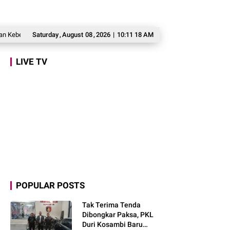
Prabowo Bertekad Perbaiki Buku Ajar SD-SMA, Jadikan Negara Lain sebagai
Saturday
,
August
08
,
2026
|
10:11 20 AM
LIVE TV
POPULAR POSTS
Tak Terima Tenda
Dibongkar Paksa, PKL
Duri Kosambi Baru