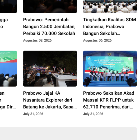
ngga
Prabowo: Pemerintah
Tingkatkan Kualitas SDM
wo
Bangun 2.500 Jembatan,
Indonesia, Prabowo
Perbaiki 70.000 Sekolah
Bangun Sekolah
kerja,
Unggulan hingga Undang
Augustus 08, 2026
Augustus 06, 2026
Gunakan
Universitas Terbaik Dunia
en
Prabowo Jajal KA
Prabowo Saksikan Akad
h
Nusantara Explorer dari
Massal KPR FLPP untuk
a Diri
Batang ke Jakarta, Sapa
62.710 Penerima, dari
Hangat Warga
Guru SD hingga
July 31, 2026
July 31, 2026
Pengemudi Ojol