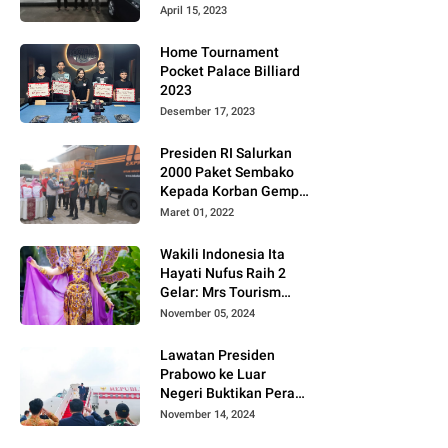
Gugat PT MD
April 15, 2023
Home Tournament
Pocket Palace Billiard
2023
Desember 17, 2023
Presiden RI Salurkan
2000 Paket Sembako
Kepada Korban Gempa
di Pasaman Barat
Maret 01, 2022
Wakili Indonesia Ita
Hayati Nufus Raih 2
Gelar: Mrs Tourism
2024 dan Fourth
November 05, 2024
Runner Up Mrs
Worldwide
Lawatan Presiden
International 2024, di
Prabowo ke Luar
Pemilihan Mrs
Negeri Buktikan Peran
Worldwide 2024
Strategis Indonesia di
November 14, 2024
Dunia