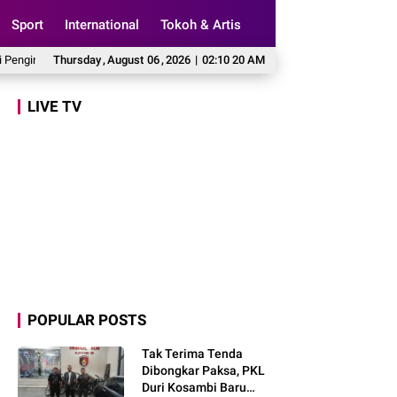
Sport
International
Tokoh & Artis
at Indonesia Rumah Bersama
Thursday
,
August
06
,
2026
137 Kepala SPPG Dicopot, Kepala BGN Tegas
|
02:10 21 AM
LIVE TV
POPULAR POSTS
Tak Terima Tenda
Dibongkar Paksa, PKL
Duri Kosambi Baru