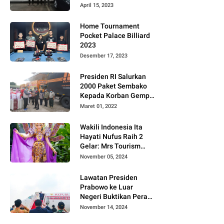
Gugat PT MD
April 15, 2023
Home Tournament
Pocket Palace Billiard
2023
Desember 17, 2023
Presiden RI Salurkan
2000 Paket Sembako
Kepada Korban Gempa
di Pasaman Barat
Maret 01, 2022
Wakili Indonesia Ita
Hayati Nufus Raih 2
Gelar: Mrs Tourism
2024 dan Fourth
November 05, 2024
Runner Up Mrs
Worldwide
Lawatan Presiden
International 2024, di
Prabowo ke Luar
Pemilihan Mrs
Negeri Buktikan Peran
Worldwide 2024
Strategis Indonesia di
November 14, 2024
Dunia