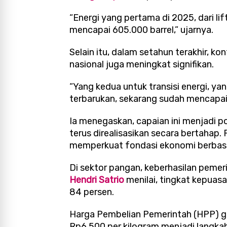
“Energi yang pertama di 2025, dari li
mencapai 605.000 barrel,” ujarnya.
Selain itu, dalam setahun terakhir, kon
nasional juga meningkat signifikan.
“Yang kedua untuk transisi energi, yan
terbarukan, sekarang sudah mencapai 1
Ia menegaskan, capaian ini menjadi p
terus direalisasikan secara bertahap
memperkuat fondasi ekonomi berbasis
Di sektor pangan, keberhasilan pemerin
Hendri Satrio
menilai, tingkat kepuas
84 persen.
Harga Pembelian Pemerintah (HPP) ga
Rp6.500 per kilogram menjadi langka