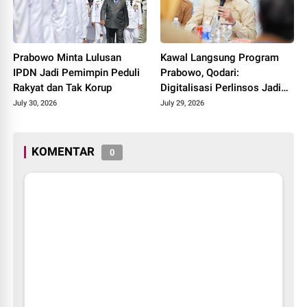
Prabowo Minta Lulusan
Kawal Langsung Program
IPDN Jadi Pemimpin Peduli
Prabowo, Qodari:
Rakyat dan Tak Korup
Digitalisasi Perlinsos Jadi
Kunci Keadilan Penyaluran
July 30, 2026
July 29, 2026
Bansos
KOMENTAR
0