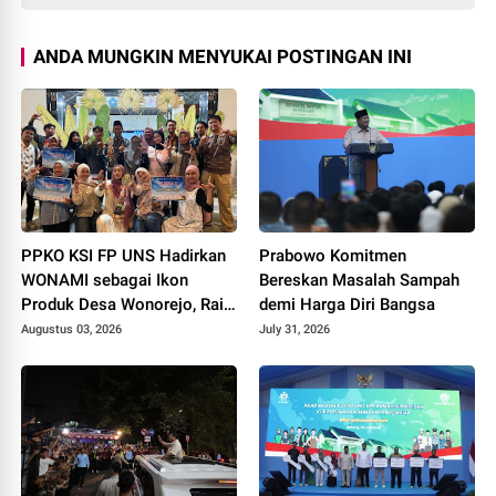
ANDA MUNGKIN MENYUKAI POSTINGAN INI
PPKO KSI FP UNS Hadirkan
Prabowo Komitmen
WONAMI sebagai Ikon
Bereskan Masalah Sampah
Produk Desa Wonorejo, Raih
demi Harga Diri Bangsa
Tiga Penghargaan di
Augustus 03, 2026
July 31, 2026
Polokarto Tumoto Expo
2026