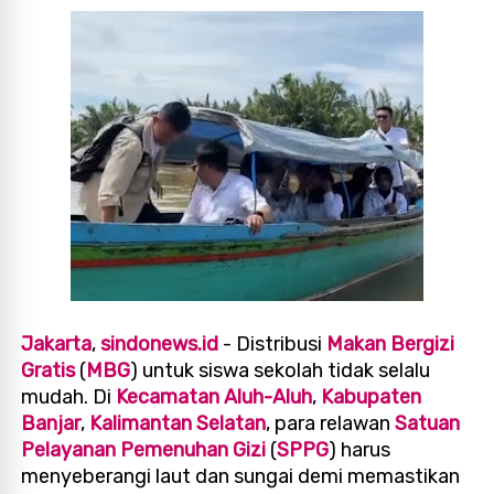
Jakarta
,
sindonews.id
- Distribusi
Makan Bergizi
Gratis
(
MBG
) untuk siswa sekolah tidak selalu
mudah. Di
Kecamatan Aluh-Aluh
,
Kabupaten
Banjar
,
Kalimantan Selatan
, para relawan
Satuan
Pelayanan Pemenuhan Gizi
(
SPPG
) harus
menyeberangi laut dan sungai demi memastikan