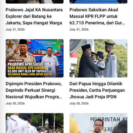
Prabowo Jajal KA Nusantara
Prabowo Saksikan Akad
Explorer dari Batang ke
Massal KPR FLPP untuk
Jakarta, Sapa Hangat Warga
62.710 Penerima, dari Guru
SD hingga Pengemudi Ojol
July 31, 2026
July 31, 2026
Dipimpin Presiden Prabowo,
Dari Papua hingga Dilantik
Deprindo Perkuat Sinergi
Presiden, Cerita Perjuangan
Nasional Wujudkan Program
Jhosua Jadi Praja IPDN
3 Juta Rumah
July 30, 2026
July 30, 2026