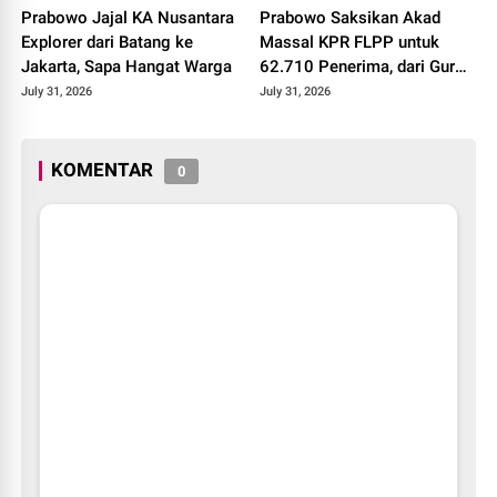
Prabowo Jajal KA Nusantara
Prabowo Saksikan Akad
Explorer dari Batang ke
Massal KPR FLPP untuk
Jakarta, Sapa Hangat Warga
62.710 Penerima, dari Guru
SD hingga Pengemudi Ojol
July 31, 2026
July 31, 2026
KOMENTAR
0