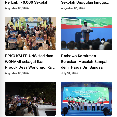
Perbaiki 70.000 Sekolah
Sekolah Unggulan hingga
Undang Universitas Terbaik
Augustus 08, 2026
Augustus 06, 2026
Dunia
PPKO KSI FP UNS Hadirkan
Prabowo Komitmen
WONAMI sebagai Ikon
Bereskan Masalah Sampah
Produk Desa Wonorejo, Raih
demi Harga Diri Bangsa
Tiga Penghargaan di
Augustus 03, 2026
July 31, 2026
Polokarto Tumoto Expo
2026