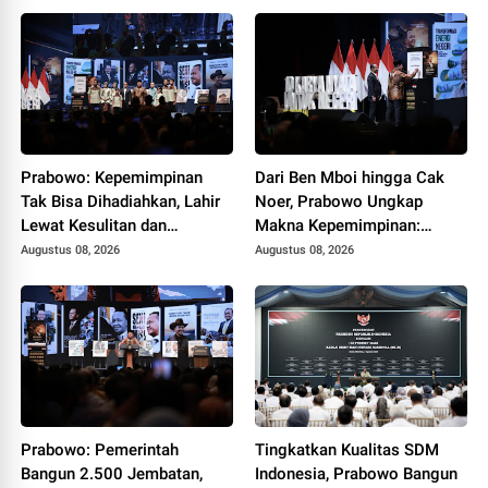
Prabowo: Kepemimpinan
Dari Ben Mboi hingga Cak
Tak Bisa Dihadiahkan, Lahir
Noer, Prabowo Ungkap
Lewat Kesulitan dan
Makna Kepemimpinan:
Keberanian
Bekerja, Cintai Rakyat &
Augustus 08, 2026
Augustus 08, 2026
Gunakan Akal Sehat
Prabowo: Pemerintah
Tingkatkan Kualitas SDM
Bangun 2.500 Jembatan,
Indonesia, Prabowo Bangun