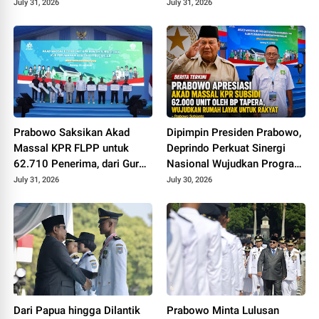
July 31, 2026
July 31, 2026
Prabowo Saksikan Akad
Dipimpin Presiden Prabowo,
Massal KPR FLPP untuk
Deprindo Perkuat Sinergi
62.710 Penerima, dari Guru
Nasional Wujudkan Program
SD hingga Pengemudi Ojol
3 Juta Rumah
July 31, 2026
July 30, 2026
Dari Papua hingga Dilantik
Prabowo Minta Lulusan