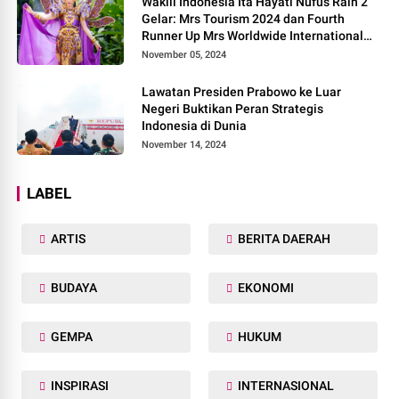
Wakili Indonesia Ita Hayati Nufus Raih 2
Gelar: Mrs Tourism 2024 dan Fourth
Runner Up Mrs Worldwide International
2024, di Pemilihan Mrs Worldwide 2024
November 05, 2024
Lawatan Presiden Prabowo ke Luar
Negeri Buktikan Peran Strategis
Indonesia di Dunia
November 14, 2024
LABEL
ARTIS
BERITA DAERAH
BUDAYA
EKONOMI
GEMPA
HUKUM
INSPIRASI
INTERNASIONAL