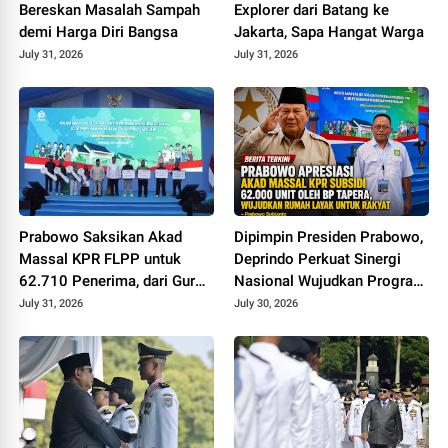
Bereskan Masalah Sampah
Explorer dari Batang ke
demi Harga Diri Bangsa
Jakarta, Sapa Hangat Warga
July 31, 2026
July 31, 2026
Prabowo Saksikan Akad
Dipimpin Presiden Prabowo,
Massal KPR FLPP untuk
Deprindo Perkuat Sinergi
62.710 Penerima, dari Guru
Nasional Wujudkan Program
SD hingga Pengemudi Ojol
3 Juta Rumah
July 31, 2026
July 30, 2026