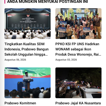
ANDA MUNGKIN MENYUKAI POSTINGAN INI
Tingkatkan Kualitas SDM
PPKO KSI FP UNS Hadirkan
Indonesia, Prabowo Bangun
WONAMI sebagai Ikon
Sekolah Unggulan hingga
Produk Desa Wonorejo, Raih
Undang Universitas Terbaik
Tiga Penghargaan di
Augustus 06, 2026
Augustus 03, 2026
Dunia
Polokarto Tumoto Expo
2026
Prabowo Komitmen
Prabowo Jajal KA Nusantara