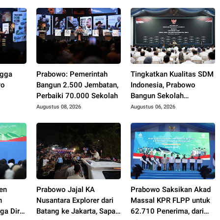
ngga
Prabowo: Pemerintah
Tingkatkan Kualitas SDM
wo
Bangun 2.500 Jembatan,
Indonesia, Prabowo
Perbaiki 70.000 Sekolah
Bangun Sekolah
kerja,
Unggulan hingga Undang
Augustus 08, 2026
Augustus 06, 2026
Gunakan
Universitas Terbaik Dunia
en
Prabowo Jajal KA
Prabowo Saksikan Akad
h
Nusantara Explorer dari
Massal KPR FLPP untuk
a Diri
Batang ke Jakarta, Sapa
62.710 Penerima, dari