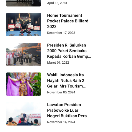
Gugat PT MD
April 15, 2023
Home Tournament
Pocket Palace Billiard
2023
Desember 17, 2023
Presiden RI Salurkan
2000 Paket Sembako
Kepada Korban Gempa
di Pasaman Barat
Maret 01, 2022
Wakili Indonesia Ita
Hayati Nufus Raih 2
Gelar: Mrs Tourism
2024 dan Fourth
November 05, 2024
Runner Up Mrs
Worldwide
Lawatan Presiden
International 2024, di
Prabowo ke Luar
Pemilihan Mrs
Negeri Buktikan Peran
Worldwide 2024
Strategis Indonesia di
November 14, 2024
Dunia