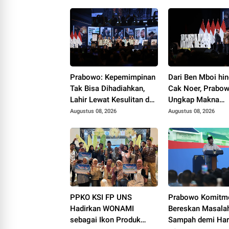
Prabowo: Kepemimpinan
Dari Ben Mboi hi
Tak Bisa Dihadiahkan,
Cak Noer, Prabo
Lahir Lewat Kesulitan dan
Ungkap Makna
Keberanian
Kepemimpinan: Be
Augustus 08, 2026
Augustus 08, 2026
Cintai Rakyat & 
Akal Sehat
PPKO KSI FP UNS
Prabowo Komitm
Hadirkan WONAMI
Bereskan Masala
sebagai Ikon Produk
Sampah demi Harg