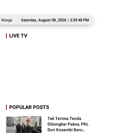
 Babakan Madang
Saturday
Prabowo: Kepemimpinan Tak Bisa Dihadiahkan, Lahir Lewa
,
August
08
,
2026
|
2:39 49 PM
LIVE TV
POPULAR POSTS
Tak Terima Tenda
Dibongkar Paksa, PKL
Duri Kosambi Baru