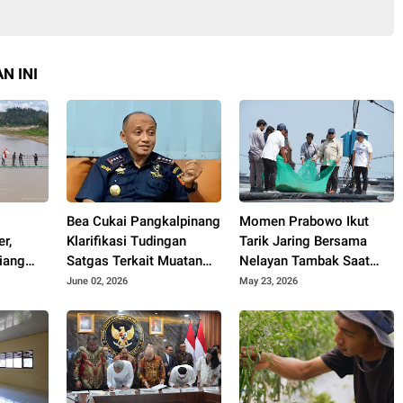
N INI
Bea Cukai Pangkalpinang
Momen Prabowo Ikut
r,
Klarifikasi Tudingan
Tarik Jaring Bersama
iang
Satgas Terkait Muatan
Nelayan Tambak Saat
at
15 Kontainer PT PMM:
Panen Raya Udang di
June 02, 2026
May 23, 2026
Mudah
Sudah Layak Ekspor
Kebumen