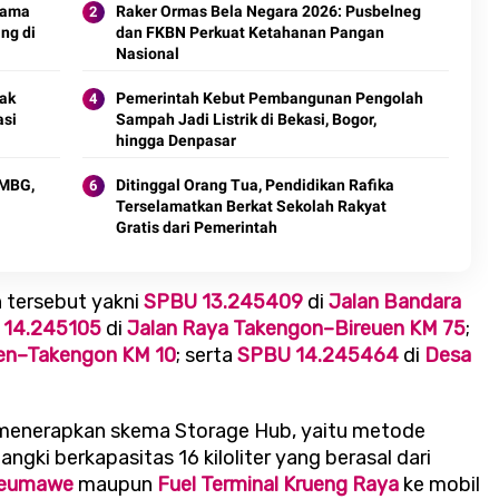
sama
Raker Ormas Bela Negara 2026: Pusbelneg
ng di
dan FKBN Perkuat Ketahanan Pangan
Nasional
yak
Pemerintah Kebut Pembangunan Pengolah
asi
Sampah Jadi Listrik di Bekasi, Bogor,
hingga Denpasar
 MBG,
Ditinggal Orang Tua, Pendidikan Rafika
Terselamatkan Berkat Sekolah Rakyat
Gratis dari Pemerintah
tersebut yakni
SPBU 13.245409
di
Jalan Bandara
 14.245105
di
Jalan Raya Takengon–Bireuen KM 75
;
uen–Takengon KM 10
; serta
SPBU 14.245464
di
Desa
a menerapkan skema Storage Hub, yaitu metode
gki berkapasitas 16 kiloliter yang berasal dari
kseumawe
maupun
Fuel Terminal Krueng Raya
ke mobil