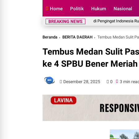
Home
Politik
Hukum
Nasional
Muzani: Ziarah ke Makam Bung Karno Jadi Pengingat Indonesia Rumah Ber
BREAKING NEWS
Beranda
BERITA DAERAH
Tembus Medan Sulit Pa
Tembus Medan Sulit Pas
ke 4 SPBU Bener Meriah
Desember 28, 2025
0
3 min rea