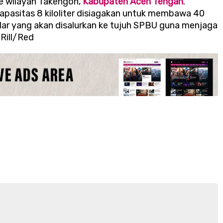
ke wilayah Takengon,
Kabupaten Aceh Tengah
.
kapasitas 8 kiloliter disiagakan untuk membawa 40
iosolar yang akan disalurkan ke tujuh SPBU guna menjaga
 Rill/Red