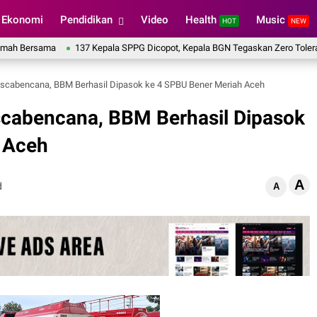
Ekonomi
Pendidikan
Video
Health
Music
HOT
NEW
sama
137 Kepala SPPG Dicopot, Kepala BGN Tegaskan Zero Tolerance Kas
scabencana, BBM Berhasil Dipasok ke 4 SPBU Bener Meriah Aceh
cabencana, BBM Berhasil Dipasok
 Aceh
A
d
A