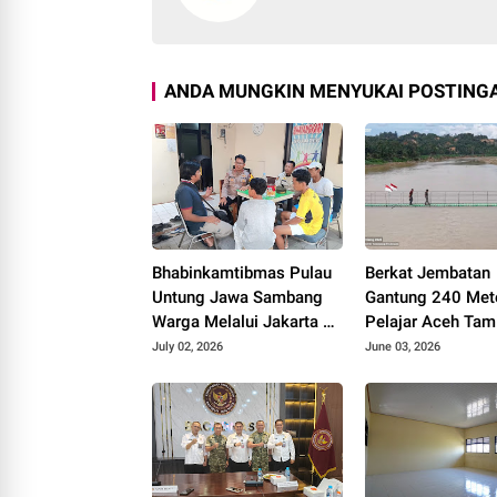
ANDA MUNGKIN MENYUKAI POSTINGA
Bhabinkamtibmas Pulau
Berkat Jembatan
Untung Jawa Sambang
Gantung 240 Mete
Warga Melalui Jakarta On
Pelajar Aceh Tam
The Spot, Sosialisasikan
Kini Bisa Berangk
July 02, 2026
June 03, 2026
Layanan Polri 110
Sekolah dengan 