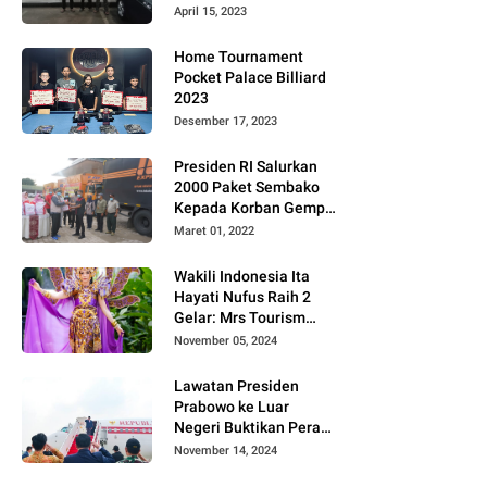
Gugat PT MD
April 15, 2023
Home Tournament
Pocket Palace Billiard
2023
Desember 17, 2023
Presiden RI Salurkan
2000 Paket Sembako
Kepada Korban Gempa
di Pasaman Barat
Maret 01, 2022
Wakili Indonesia Ita
Hayati Nufus Raih 2
Gelar: Mrs Tourism
2024 dan Fourth
November 05, 2024
Runner Up Mrs
Worldwide
Lawatan Presiden
International 2024, di
Prabowo ke Luar
Pemilihan Mrs
Negeri Buktikan Peran
Worldwide 2024
Strategis Indonesia di
November 14, 2024
Dunia