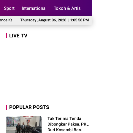
Sport
International
Tokoh & Artis
us Keracunan MBG
Thursday
,
Tinjau Sentra Perbenihan Padi Bulungan, Hj. Rahmawati:
August
06
,
2026
|
1:05 59 PM
LIVE TV
POPULAR POSTS
Tak Terima Tenda
Dibongkar Paksa, PKL
Duri Kosambi Baru