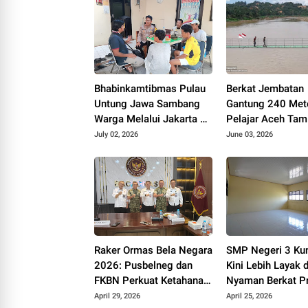
Bhabinkamtibmas Pulau
Berkat Jembatan
Untung Jawa Sambang
Gantung 240 Mete
Warga Melalui Jakarta On
Pelajar Aceh Tam
The Spot, Sosialisasikan
Kini Bisa Berangk
July 02, 2026
June 03, 2026
Layanan Polri 110
Sekolah dengan 
Raker Ormas Bela Negara
SMP Negeri 3 Ku
2026: Pusbelneg dan
Kini Lebih Layak 
FKBN Perkuat Ketahanan
Nyaman Berkat P
Pangan Nasional
Revitalisasi Sekol
April 29, 2026
April 25, 2026