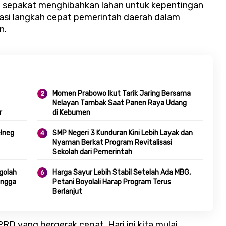
sepakat menghibahkan lahan untuk kepentingan
asi langkah cepat pemerintah daerah dalam
n.
Momen Prabowo Ikut Tarik Jaring Bersama
Nelayan Tambak Saat Panen Raya Udang
r
di Kebumen
lneg
SMP Negeri 3 Kunduran Kini Lebih Layak dan
Nyaman Berkat Program Revitalisasi
Sekolah dari Pemerintah
golah
Harga Sayur Lebih Stabil Setelah Ada MBG,
hingga
Petani Boyolali Harap Program Terus
Berlanjut
RD yang bergerak cepat. Hari ini kita mulai