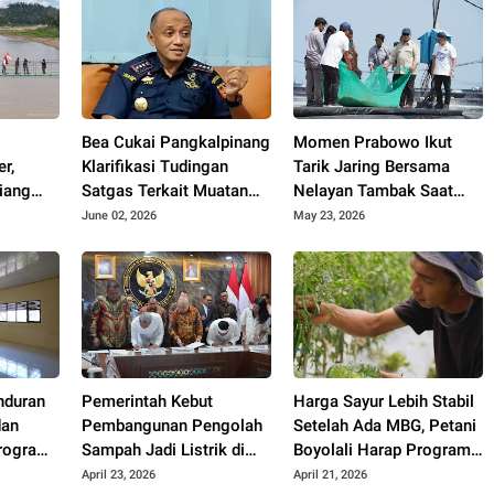
Bea Cukai Pangkalpinang
Momen Prabowo Ikut
r,
Klarifikasi Tudingan
Tarik Jaring Bersama
iang
Satgas Terkait Muatan
Nelayan Tambak Saat
at
15 Kontainer PT PMM:
Panen Raya Udang di
June 02, 2026
May 23, 2026
Mudah
Sudah Layak Ekspor
Kebumen
nduran
Pemerintah Kebut
Harga Sayur Lebih Stabil
dan
Pembangunan Pengolah
Setelah Ada MBG, Petani
rogram
Sampah Jadi Listrik di
Boyolali Harap Program
ah dari
Bekasi, Bogor, hingga
Terus Berlanjut
April 23, 2026
April 21, 2026