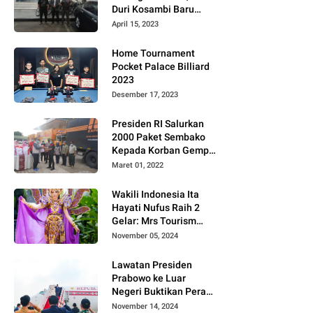
Duri Kosambi Baru
Gugat PT MD
April 15, 2023
Home Tournament
Pocket Palace Billiard
2023
Desember 17, 2023
Presiden RI Salurkan
2000 Paket Sembako
Kepada Korban Gempa
di Pasaman Barat
Maret 01, 2022
Wakili Indonesia Ita
Hayati Nufus Raih 2
Gelar: Mrs Tourism
2024 dan Fourth
November 05, 2024
Runner Up Mrs
Worldwide
Lawatan Presiden
International 2024, di
Prabowo ke Luar
Pemilihan Mrs
Negeri Buktikan Peran
Worldwide 2024
Strategis Indonesia di
November 14, 2024