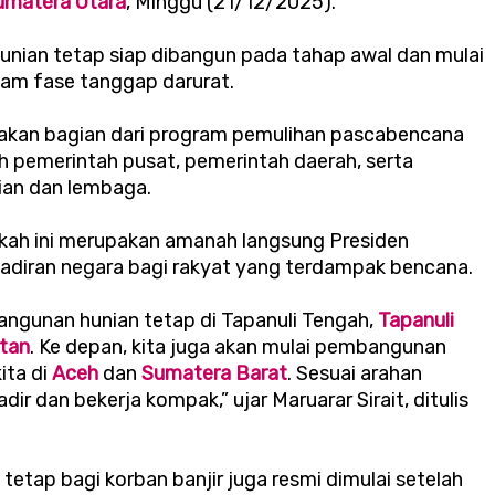
umatera Utara
, Minggu (21/12/2025).
 hunian tetap siap dibangun pada tahap awal dan mulai
alam fase tanggap darurat.
akan bagian dari program pemulihan pascabencana
h pemerintah pusat, pemerintah daerah, serta
ian dan lembaga.
ah ini merupakan amanah langsung Presiden
hadiran negara bagi rakyat yang terdampak bencana.
bangunan hunian tetap di Tapanuli Tengah,
Tapanuli
atan
. Ke depan, kita juga akan mulai pembangunan
ita di
Aceh
dan
Sumatera Barat
. Sesuai arahan
ir dan bekerja kompak,” ujar Maruarar Sirait, ditulis
etap bagi korban banjir juga resmi dimulai setelah