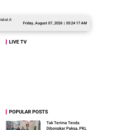
si Program Makan Bergizi Gratis agar Tepat Sasaran
Legislator Gerindra M
Friday
,
August
07
,
2026
|
05:24 18 AM
LIVE TV
POPULAR POSTS
Tak Terima Tenda
Dibongkar Paksa, PKL