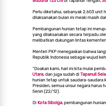
Buddha Tzu Chi
di Tapanuli Tengah,
S
Perlu diketahui, sebanyak 2.603 unit
dilaksanakan bulan ini meski masih d
Pembangunan hunian tetap ini merup
yang dilaksanakan secara terpadu ole
melibatkan dukungan lintas kementer
Menteri PKP menegaskan bahwa langk
Republik Indonesia sebagai wujud ke
“Doakan kami, hari ini kita mulai pem
Utara
, dan juga sudah di
Tapanuli Sel
hunian tetap untuk saudara-saudara k
Presiden, semua unsur negara harus had
Senin (22/12).
Di
Kota Sibolga
, pembangunan hunian t