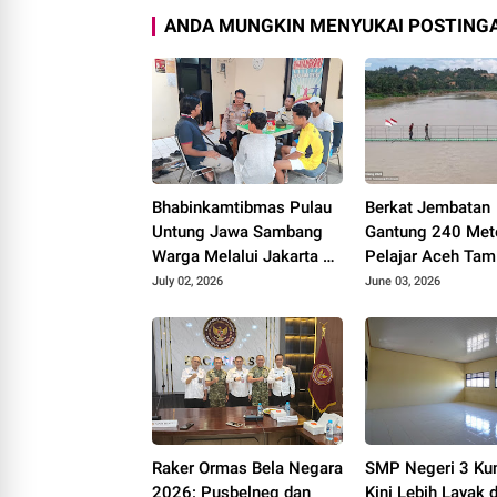
ANDA MUNGKIN MENYUKAI POSTINGA
Bhabinkamtibmas Pulau
Berkat Jembatan
Untung Jawa Sambang
Gantung 240 Mete
Warga Melalui Jakarta On
Pelajar Aceh Tam
The Spot, Sosialisasikan
Kini Bisa Berangk
July 02, 2026
June 03, 2026
Layanan Polri 110
Sekolah dengan 
Raker Ormas Bela Negara
SMP Negeri 3 Ku
2026: Pusbelneg dan
Kini Lebih Layak 