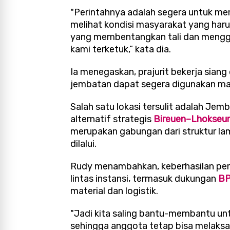
"Perintahnya adalah segera untuk me
melihat kondisi masyarakat yang h
yang membentangkan tali dan mengguna
kami terketuk,” kata dia.
Ia menegaskan, prajurit bekerja sian
jembatan dapat segera digunakan ma
Salah satu lokasi tersulit adalah Je
alternatif strategis
Bireuen–Lhokse
merupakan gabungan dari struktur l
dilalui.
Rudy menambahkan, keberhasilan pem
lintas instansi, termasuk dukungan
BP
material dan logistik.
"Jadi kita saling bantu-membantu untuk
sehingga anggota tetap bisa melaks