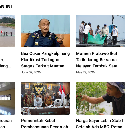
N INI
Bea Cukai Pangkalpinang
Momen Prabowo Ikut
r,
Klarifikasi Tudingan
Tarik Jaring Bersama
iang
Satgas Terkait Muatan
Nelayan Tambak Saat
at
15 Kontainer PT PMM:
Panen Raya Udang di
June 02, 2026
May 23, 2026
Mudah
Sudah Layak Ekspor
Kebumen
nduran
Pemerintah Kebut
Harga Sayur Lebih Stabil
dan
Pembangunan Pengolah
Setelah Ada MBG, Petani