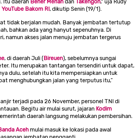
i.
Itu daerah
Bener Meriah
dan
Takengon
," uja Rudy
i
YouTube Bakom RI
, dikutip Senin (19/1).
t tidak berjalan mudah. Banyak jembatan tertutup
umah, bahkan ada yang hanyut sepenuhnya. Di
iri, namun akses jalan menuju jembatan tergerus
ne
, di daerah Juli (
Bireuen
), sebelumnya sungai
er. Itu merupakan tantangan tersendiri untuk dapat,
ya dulu, setelah itu kita mempersiapkan untuk
at menghubungkan jalan yang terputus itu,”
jir terjadi pada 26 November, personel TNI di
auan. Begitu air mulai surut, jajaran
Kodim
emerintah daerah langsung melakukan pembersihan.
Banda Aceh
mulai masuk ke lokasi pada awal
asangan jembatan pengganti.