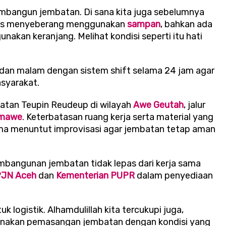
mbangun jembatan. Di sana kita juga sebelumnya
arus menyeberang menggunakan
sampan
, bahkan ada
kan keranjang. Melihat kondisi seperti itu hati
g dan malam dengan sistem shift selama 24 jam agar
syarakat.
mbatan Teupin Reudeup di wilayah
Awe Geutah
, jalur
umawe
. Keterbatasan ruang kerja serta material yang
ama menuntut improvisasi agar jembatan tetap aman
bangunan jembatan tidak lepas dari kerja sama
JN Aceh
dan
Kementerian PUPR
dalam penyediaan
 logistik. Alhamdulillah kita tercukupi juga,
anakan pemasangan jembatan dengan kondisi yang