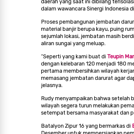
daerah yang saat ini dibilang terisolas
dalam wawancara Sinergi Indonesia d
Proses pembangunan jembatan darura
material banjir berupa kayu, puing r
sejumlah lokasi, jembatan masih berd
aliran sungai yang meluap.
“Seperti yang kami buat di
Teupin Ma
dengan kelebaran 120 menjadi 180 met
pertama membersihkan wilayah kerjan
memasang jembatan darurat agar dap
jelasnya.
Rudy menyampaikan bahwa setelah ban
wilayah segera turun melakukan pemant
setempat bersama masyarakat dan p
Batalyon Zipur 16 yang bermarkas di
Desember untuk mempersiapkan pem