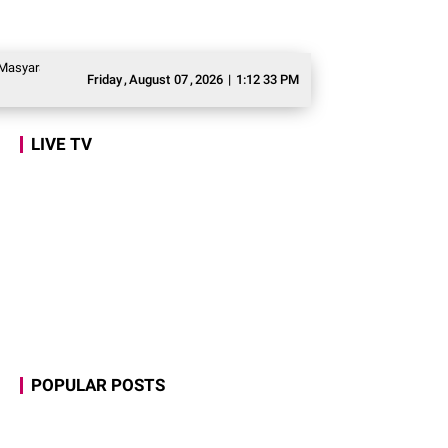
at Awasi Program Makan Bergizi Gratis agar Tepat Sasaran
Legislator Geri
Friday
,
August
07
,
2026
|
1:12 34 PM
LIVE TV
POPULAR POSTS