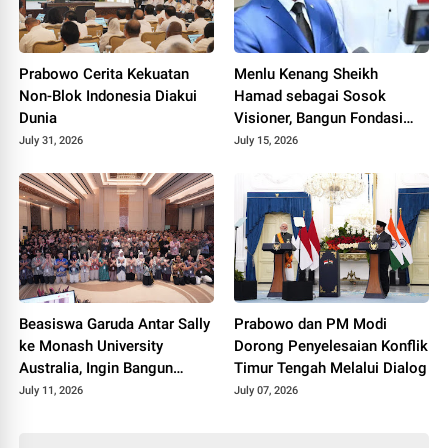
Prabowo Cerita Kekuatan
Menlu Kenang Sheikh
Non-Blok Indonesia Diakui
Hamad sebagai Sosok
Dunia
Visioner, Bangun Fondasi
Bilateral Indonesia-Qatar
July 31, 2026
July 15, 2026
Beasiswa Garuda Antar Sally
Prabowo dan PM Modi
ke Monash University
Dorong Penyelesaian Konflik
Australia, Ingin Bangun
Timur Tengah Melalui Dialog
Laboratorium Riset di Tanah
July 11, 2026
July 07, 2026
Air