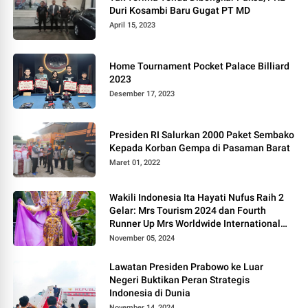
Duri Kosambi Baru Gugat PT MD
April 15, 2023
Home Tournament Pocket Palace Billiard
2023
Desember 17, 2023
Presiden RI Salurkan 2000 Paket Sembako
Kepada Korban Gempa di Pasaman Barat
Maret 01, 2022
Wakili Indonesia Ita Hayati Nufus Raih 2
Gelar: Mrs Tourism 2024 dan Fourth
Runner Up Mrs Worldwide International
2024, di Pemilihan Mrs Worldwide 2024
November 05, 2024
Lawatan Presiden Prabowo ke Luar
Negeri Buktikan Peran Strategis
Indonesia di Dunia
November 14, 2024