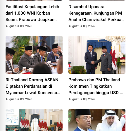
Fasilitasi Kepulangan Lebih
Disambut Upacara
dari 1.000 WNI Korban
Kenegaraan, Kunjungan PM
Scam, Prabowo Ucapkan
Anutin Charnvirakul Perkuat
Terima Kasih ke PM
Hubungan Indonesia-
Augustus 03, 2026
Augustus 03, 2026
Thailand
Thailand
RI-Thailand Dorong ASEAN
Prabowo dan PM Thailand
Ciptakan Perdamaian di
Komitmen Tingkatkan
Myanmar Lewat Konsensus
Perdagangan hingga USD 20
5 Poin
Miliar pada 2030
Augustus 03, 2026
Augustus 03, 2026