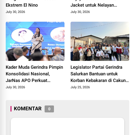
Ekstrem El Nino
Jacket untuk Nelayan
Cilacap, Tegaskan
July 30, 2026
July 30, 2026
Keselamatan Pelayaran
Harus Jadi Prioritas
Kader Muda Gerindra Pimpin
Legislator Partai Gerindra
Konsolidasi Nasional,
Salurkan Bantuan untuk
JarNas APO Perkuat
Korban Kebakaran di Cakung
Perlawanan terhadap Modus
Timur, Wujud Kepedulian
July 30, 2026
July 25, 2026
Baru Perdagangan Orang
kepada Warga Terdampak
KOMENTAR
0