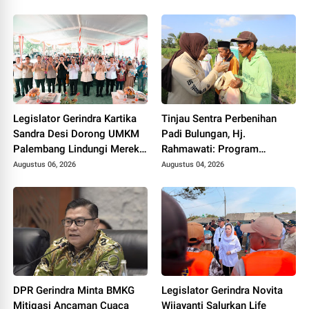
Sasaran
Legislator Gerindra Kartika
Tinjau Sentra Perbenihan
Sandra Desi Dorong UMKM
Padi Bulungan, Hj.
Palembang Lindungi Merek
Rahmawati: Program
Usaha
Prabowo Bikin Petani Makin
Augustus 06, 2026
Augustus 04, 2026
Optimistis
DPR Gerindra Minta BMKG
Legislator Gerindra Novita
Mitigasi Ancaman Cuaca
Wijayanti Salurkan Life