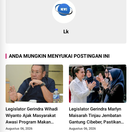
Lk
ANDA MUNGKIN MENYUKAI POSTINGAN INI
Legislator Gerindra Wihadi
Legislator Gerindra Marlyn
Wiyanto Ajak Masyarakat
Maisarah Tinjau Jembatan
Awasi Program Makan
Gantung Cibeber, Pastikan
Bergizi Gratis agar Tepat
Aspirasi Warga Terlaksana
Augustus 06, 2026
Augustus 06, 2026