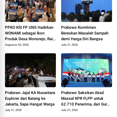
PPKO KSI FP UNS Hadirkan
Prabowo Komitmen
WONAMI sebagai Ikon
Bereskan Masalah Sampah
Produk Desa Wonorejo, Raih
demi Harga Diri Bangsa
Tiga Penghargaan di
Augustus 03, 2026
July 31, 2026
Polokarto Tumoto Expo
2026
Prabowo Jajal KA Nusantara
Prabowo Saksikan Akad
Explorer dari Batang ke
Massal KPR FLPP untuk
Jakarta, Sapa Hangat Warga
62.710 Penerima, dari Guru
SD hingga Pengemudi Ojol
July 31, 2026
July 31, 2026