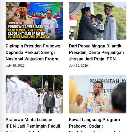
Dipimpin Presiden Prabowo,
Dari Papua hingga Dilantik
Deprindo Perkuat Sinergi
Presiden, Cerita Perjuangan
Nasional Wujudkan Program
Jhosua Jadi Praja IPDN
3 Juta Rumah
July 30, 2026
July 30, 2026
Prabowo Minta Lulusan
Kawal Langsung Program
IPDN Jadi Pemimpin Peduli
Prabowo, Qodari: