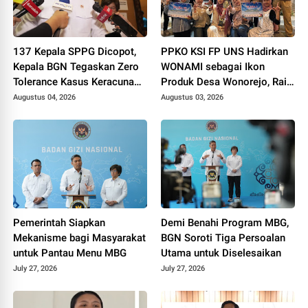
137 Kepala SPPG Dicopot,
PPKO KSI FP UNS Hadirkan
Kepala BGN Tegaskan Zero
WONAMI sebagai Ikon
Tolerance Kasus Keracunan
Produk Desa Wonorejo, Raih
MBG
Tiga Penghargaan di
Augustus 04, 2026
Augustus 03, 2026
Polokarto Tumoto Expo
2026
Pemerintah Siapkan
Demi Benahi Program MBG,
Mekanisme bagi Masyarakat
BGN Soroti Tiga Persoalan
untuk Pantau Menu MBG
Utama untuk Diselesaikan
July 27, 2026
July 27, 2026