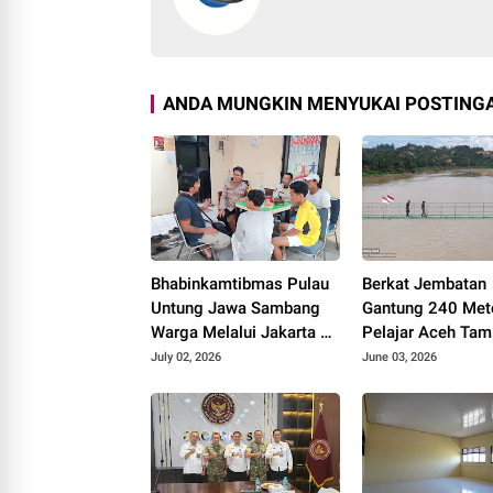
ANDA MUNGKIN MENYUKAI POSTINGA
Bhabinkamtibmas Pulau
Berkat Jembatan
Untung Jawa Sambang
Gantung 240 Mete
Warga Melalui Jakarta On
Pelajar Aceh Tam
The Spot, Sosialisasikan
Kini Bisa Berangk
July 02, 2026
June 03, 2026
Layanan Polri 110
Sekolah dengan 