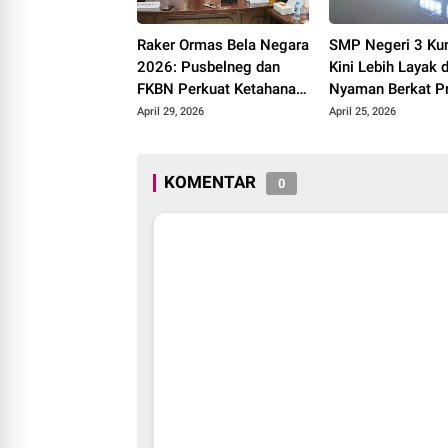
Raker Ormas Bela Negara
SMP Negeri 3 Ku
2026: Pusbelneg dan
Kini Lebih Layak 
FKBN Perkuat Ketahanan
Nyaman Berkat P
Pangan Nasional
Revitalisasi Sekol
April 29, 2026
April 25, 2026
Pemerintah
KOMENTAR
0