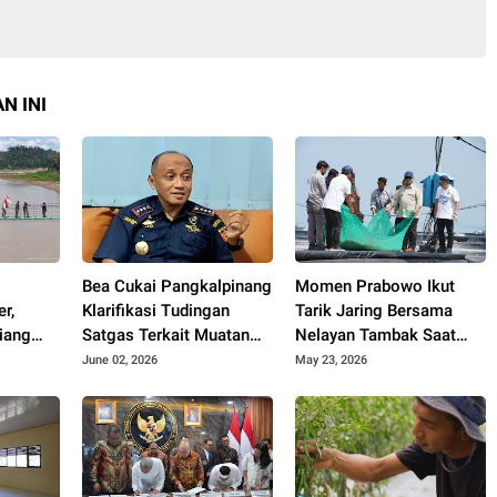
N INI
Bea Cukai Pangkalpinang
Momen Prabowo Ikut
r,
Klarifikasi Tudingan
Tarik Jaring Bersama
iang
Satgas Terkait Muatan
Nelayan Tambak Saat
at
15 Kontainer PT PMM:
Panen Raya Udang di
June 02, 2026
May 23, 2026
Mudah
Sudah Layak Ekspor
Kebumen