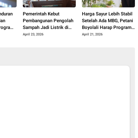
nduran
Pemerintah Kebut
Harga Sayur Lebih Stabil
dan
Pembangunan Pengolah
Setelah Ada MBG, Petani
rogram
Sampah Jadi Listrik di
Boyolali Harap Program
ah dari
Bekasi, Bogor, hingga
Terus Berlanjut
April 23, 2026
April 21, 2026
Denpasar