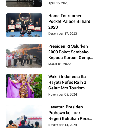
Gugat PT MD
April 15, 2023
Home Tournament
Pocket Palace Billiard
2023
Desember 17, 2023
Presiden RI Salurkan
2000 Paket Sembako
Kepada Korban Gempa
di Pasaman Barat
Maret 01, 2022
Wakili Indonesia Ita
Hayati Nufus Raih 2
Gelar: Mrs Tourism
2024 dan Fourth
November 05, 2024
Runner Up Mrs
Worldwide
Lawatan Presiden
International 2024, di
Prabowo ke Luar
Pemilihan Mrs
Negeri Buktikan Peran
Worldwide 2024
Strategis Indonesia di
November 14, 2024
Dunia