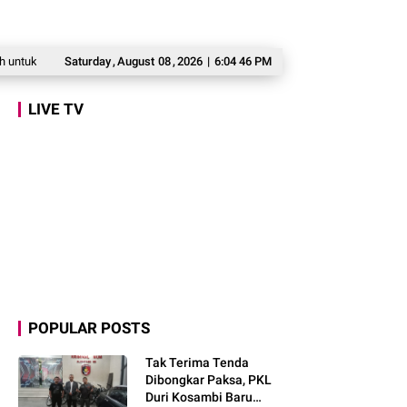
 Warga Babakan Madang
Saturday
,
August
Prabowo: Kepemimpinan Tak Bisa Dihadiahkan, Lahi
08
,
2026
|
6:04 47 PM
LIVE TV
POPULAR POSTS
Tak Terima Tenda
Dibongkar Paksa, PKL
Duri Kosambi Baru