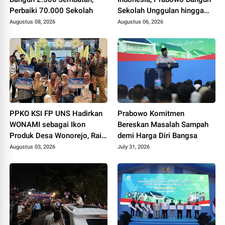
Perbaiki 70.000 Sekolah
Sekolah Unggulan hingga
Undang Universitas Terbaik
Augustus 08, 2026
Augustus 06, 2026
Dunia
PPKO KSI FP UNS Hadirkan
Prabowo Komitmen
WONAMI sebagai Ikon
Bereskan Masalah Sampah
Produk Desa Wonorejo, Raih
demi Harga Diri Bangsa
Tiga Penghargaan di
Augustus 03, 2026
July 31, 2026
Polokarto Tumoto Expo
2026