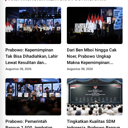
Prabowo: Kepemimpinan
Dari Ben Mboi hingga Cak
Tak Bisa Dihadiahkan, Lahir
Noer, Prabowo Ungkap
Lewat Kesulitan dan
Makna Kepemimpinan:
Keberanian
Bekerja, Cintai Rakyat &
Augustus 08, 2026
Augustus 08, 2026
Gunakan Akal Sehat
Prabowo: Pemerintah
Tingkatkan Kualitas SDM
Bangun 2.500 Jembatan,
Indonesia, Prabowo Bangun