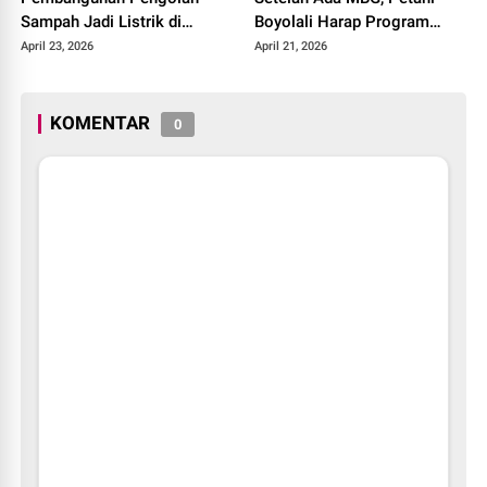
Sampah Jadi Listrik di
Boyolali Harap Program
Bekasi, Bogor, hingga
Terus Berlanjut
April 23, 2026
April 21, 2026
Denpasar
KOMENTAR
0