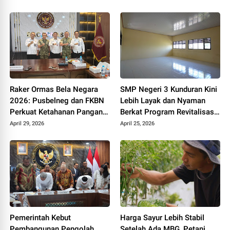
Ekspor
Raker Ormas Bela Negara
SMP Negeri 3 Kunduran Kini
2026: Pusbelneg dan FKBN
Lebih Layak dan Nyaman
Perkuat Ketahanan Pangan
Berkat Program Revitalisasi
Nasional
Sekolah dari Pemerintah
April 29, 2026
April 25, 2026
Pemerintah Kebut
Harga Sayur Lebih Stabil
Pembangunan Pengolah
Setelah Ada MBG, Petani