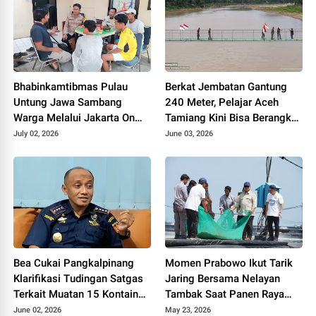
Bhabinkamtibmas Pulau
Berkat Jembatan Gantung
Untung Jawa Sambang
240 Meter, Pelajar Aceh
Warga Melalui Jakarta On
Tamiang Kini Bisa Berangkat
The Spot, Sosialisasikan
Sekolah dengan Mudah
July 02, 2026
June 03, 2026
Layanan Polri 110
Bea Cukai Pangkalpinang
Momen Prabowo Ikut Tarik
Klarifikasi Tudingan Satgas
Jaring Bersama Nelayan
Terkait Muatan 15 Kontainer
Tambak Saat Panen Raya
PT PMM: Sudah Layak
Udang di Kebumen
June 02, 2026
May 23, 2026