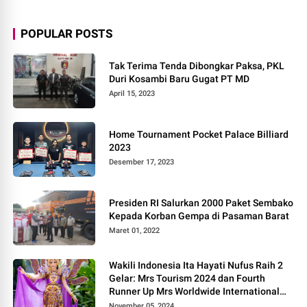
POPULAR POSTS
Tak Terima Tenda Dibongkar Paksa, PKL
Duri Kosambi Baru Gugat PT MD
April 15, 2023
Home Tournament Pocket Palace Billiard
2023
Desember 17, 2023
Presiden RI Salurkan 2000 Paket Sembako
Kepada Korban Gempa di Pasaman Barat
Maret 01, 2022
Wakili Indonesia Ita Hayati Nufus Raih 2
Gelar: Mrs Tourism 2024 dan Fourth
Runner Up Mrs Worldwide International
2024, di Pemilihan Mrs Worldwide 2024
November 05, 2024