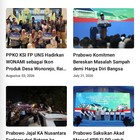
Dunia
PPKO KSI FP UNS Hadirkan
Prabowo Komitmen
WONAMI sebagai Ikon
Bereskan Masalah Sampah
Produk Desa Wonorejo, Raih
demi Harga Diri Bangsa
Tiga Penghargaan di
Augustus 03, 2026
July 31, 2026
Polokarto Tumoto Expo
2026
Prabowo Jajal KA Nusantara
Prabowo Saksikan Akad
Explorer dari Batang ke
Massal KPR FLPP untuk