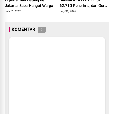
Jakarta, Sapa Hangat Warga
62.710 Penerima, dari Guru
SD hingga Pengemudi Ojol
July 31, 2026
July 31, 2026
KOMENTAR
0