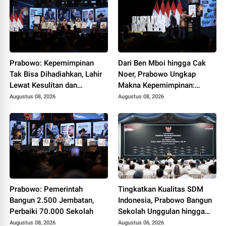
Prabowo: Kepemimpinan
Dari Ben Mboi hingga Cak
Tak Bisa Dihadiahkan, Lahir
Noer, Prabowo Ungkap
Lewat Kesulitan dan
Makna Kepemimpinan:
Keberanian
Bekerja, Cintai Rakyat &
Augustus 08, 2026
Augustus 08, 2026
Gunakan Akal Sehat
Prabowo: Pemerintah
Tingkatkan Kualitas SDM
Bangun 2.500 Jembatan,
Indonesia, Prabowo Bangun
Perbaiki 70.000 Sekolah
Sekolah Unggulan hingga
Undang Universitas Terbaik
Augustus 08, 2026
Augustus 06, 2026