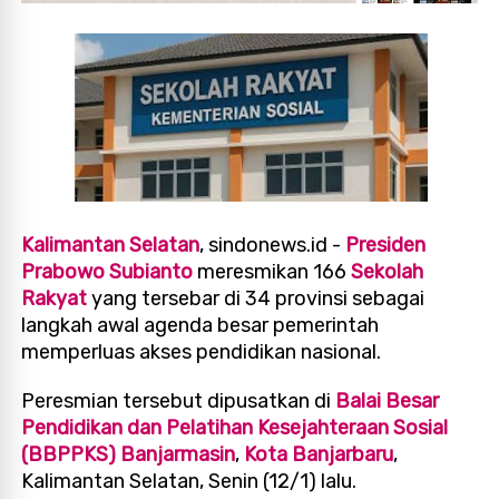
Kalimantan Selatan
, sindonews.id -
Presiden
Prabowo Subianto
meresmikan 166
Sekolah
Rakyat
yang tersebar di 34 provinsi sebagai
langkah awal agenda besar pemerintah
memperluas akses pendidikan nasional.
Peresmian tersebut dipusatkan di
Balai Besar
Pendidikan dan Pelatihan Kesejahteraan Sosial
(BBPPKS) Banjarmasin
,
Kota Banjarbaru
,
Kalimantan Selatan, Senin (12/1) lalu.