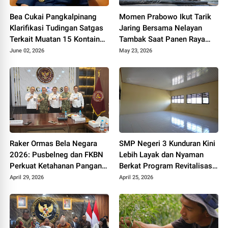
Bea Cukai Pangkalpinang
Momen Prabowo Ikut Tarik
Klarifikasi Tudingan Satgas
Jaring Bersama Nelayan
Terkait Muatan 15 Kontainer
Tambak Saat Panen Raya
PT PMM: Sudah Layak
Udang di Kebumen
June 02, 2026
May 23, 2026
Ekspor
Raker Ormas Bela Negara
SMP Negeri 3 Kunduran Kini
2026: Pusbelneg dan FKBN
Lebih Layak dan Nyaman
Perkuat Ketahanan Pangan
Berkat Program Revitalisasi
Nasional
Sekolah dari Pemerintah
April 29, 2026
April 25, 2026