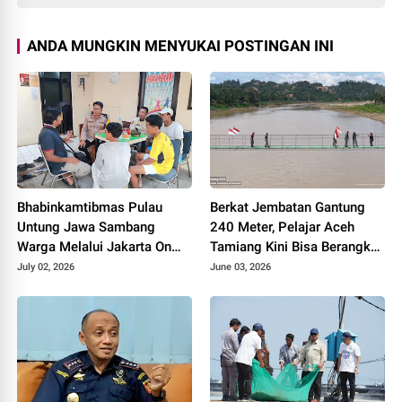
ANDA MUNGKIN MENYUKAI POSTINGAN INI
Bhabinkamtibmas Pulau
Berkat Jembatan Gantung
Untung Jawa Sambang
240 Meter, Pelajar Aceh
Warga Melalui Jakarta On
Tamiang Kini Bisa Berangkat
The Spot, Sosialisasikan
Sekolah dengan Mudah
July 02, 2026
June 03, 2026
Layanan Polri 110