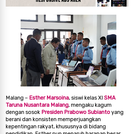
Malang –
Esther Marsoina
, siswi kelas XI
SMA
Taruna Nusantara Malang
, mengaku kagum
dengan sosok
Presiden Prabowo Subianto
yang
berani dan konsisten memperjuangkan
kepentingan rakyat, khususnya di bidang
pendidikan. Esther pun menaruh harapan besar