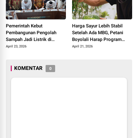
Pemerintah Kebut
Harga Sayur Lebih Stabil
Pembangunan Pengolah
Setelah Ada MBG, Petani
Sampah Jadi Listrik di
Boyolali Harap Program
Bekasi, Bogor, hingga
Terus Berlanjut
April 23, 2026
April 21, 2026
Denpasar
KOMENTAR
0