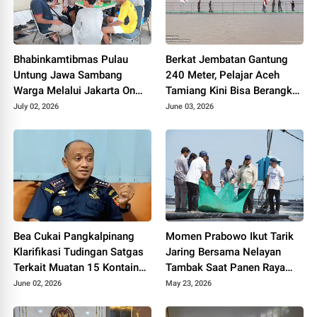
Bhabinkamtibmas Pulau
Berkat Jembatan Gantung
Untung Jawa Sambang
240 Meter, Pelajar Aceh
Warga Melalui Jakarta On
Tamiang Kini Bisa Berangkat
The Spot, Sosialisasikan
Sekolah dengan Mudah
July 02, 2026
June 03, 2026
Layanan Polri 110
Bea Cukai Pangkalpinang
Momen Prabowo Ikut Tarik
Klarifikasi Tudingan Satgas
Jaring Bersama Nelayan
Terkait Muatan 15 Kontainer
Tambak Saat Panen Raya
PT PMM: Sudah Layak
Udang di Kebumen
June 02, 2026
May 23, 2026
Ekspor