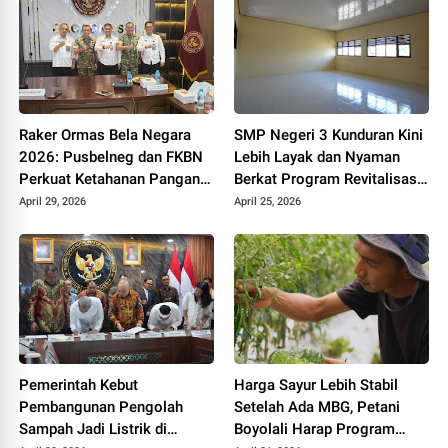
Raker Ormas Bela Negara
SMP Negeri 3 Kunduran Kini
2026: Pusbelneg dan FKBN
Lebih Layak dan Nyaman
Perkuat Ketahanan Pangan
Berkat Program Revitalisasi
Nasional
Sekolah dari Pemerintah
April 29, 2026
April 25, 2026
Pemerintah Kebut
Harga Sayur Lebih Stabil
Pembangunan Pengolah
Setelah Ada MBG, Petani
Sampah Jadi Listrik di
Boyolali Harap Program