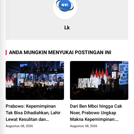
Lk
ANDA MUNGKIN MENYUKAI POSTINGAN INI
Prabowo: Kepemimpinan
Dari Ben Mboi hingga Cak
Tak Bisa Dihadiahkan, Lahir
Noer, Prabowo Ungkap
Lewat Kesulitan dan
Makna Kepemimpinan:
Keberanian
Bekerja, Cintai Rakyat &
Augustus 08, 2026
Augustus 08, 2026
Gunakan Akal Sehat