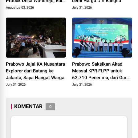
Produk Desa Wonorejo, Raih
demi Harga Diri Bangsa
Tiga Penghargaan di
Augustus 03, 2026
July 31, 2026
Polokarto Tumoto Expo
2026
Prabowo Jajal KA Nusantara
Prabowo Saksikan Akad
Explorer dari Batang ke
Massal KPR FLPP untuk
Jakarta, Sapa Hangat Warga
62.710 Penerima, dari Guru
SD hingga Pengemudi Ojol
July 31, 2026
July 31, 2026
KOMENTAR
0