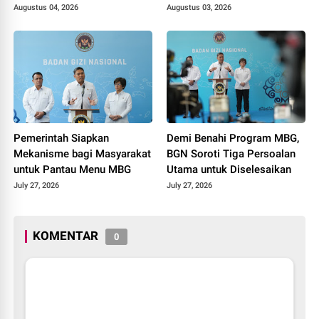
MBG
Tiga Penghargaan di
Augustus 04, 2026
Augustus 03, 2026
Polokarto Tumoto Expo
2026
Pemerintah Siapkan
Demi Benahi Program MBG,
Mekanisme bagi Masyarakat
BGN Soroti Tiga Persoalan
untuk Pantau Menu MBG
Utama untuk Diselesaikan
July 27, 2026
July 27, 2026
KOMENTAR
0