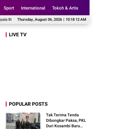
Sport
International
Tokoh & Artis
N Tegaskan Zero Tolerance Kasus Keracunan MBG
Thursday
,
August
06
,
2026
|
10:18 13 AM
Tinjau Sentra Perbeniha
LIVE TV
POPULAR POSTS
Tak Terima Tenda
Dibongkar Paksa, PKL
Duri Kosambi Baru