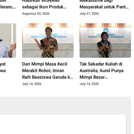
BGN
Hadirkan WONAMI
Mekanisme bagi
lerance
sebagai Ikon Produk
Masyarakat untuk Pantau
n MBG
Desa Wonorejo, Raih
Menu MBG
Augustus 03, 2026
July 27, 2026
Tiga Penghargaan di
Polokarto Tumoto Expo
2026
yat
Dari Mimpi Masa Kecil
Tak Sekadar Kuliah di
swa
Merakit Robot, Imran
Australia, Aurel Punya
Raih Beasiswa Garuda ke
Mimpi Besar
Korsel
Kembangkan Pengobatan
July 14, 2026
July 14, 2026
Kanker untuk Indonesia