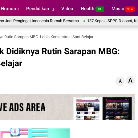
Ekonomi
Pendidikan
Video
Health
Music
HOT
NEW
engingat Indonesia Rumah Bersama
137 Kepala SPPG Dicopot, Kepala BG
ya Rutin Sarapan MBG: Lebih Konsentrasi Saat Belajar
k Didiknya Rutin Sarapan MBG:
elajar
A
A