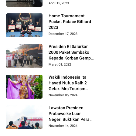
Gugat PT MD
April 15, 2023
Home Tournament
Pocket Palace Billiard
2023
Desember 17, 2023
Presiden RI Salurkan
2000 Paket Sembako
Kepada Korban Gempa
di Pasaman Barat
Maret 01, 2022
Wakili Indonesia Ita
Hayati Nufus Raih 2
Gelar: Mrs Tourism
2024 dan Fourth
November 05, 2024
Runner Up Mrs
Worldwide
Lawatan Presiden
International 2024, di
Prabowo ke Luar
Pemilihan Mrs
Negeri Buktikan Peran
Worldwide 2024
Strategis Indonesia di
November 14, 2024
Dunia