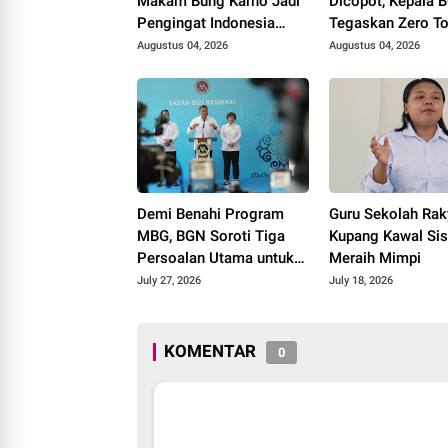
Makam Bung Karno Jadi
Dicopot, Kepala 
Pengingat Indonesia
Tegaskan Zero To
Rumah Bersama
Kasus Keracuna
Augustus 04, 2026
Augustus 04, 2026
Demi Benahi Program
Guru Sekolah Rak
MBG, BGN Soroti Tiga
Kupang Kawal Si
Persoalan Utama untuk
Meraih Mimpi
Diselesaikan
July 27, 2026
July 18, 2026
KOMENTAR
0