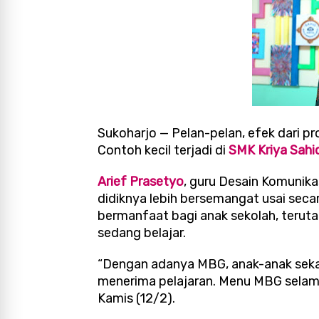
Sukoharjo — Pelan-pelan, efek dari p
Contoh kecil terjadi di
SMK Kriya Sahi
Arief Prasetyo
, guru Desain Komunika
didiknya lebih bersemangat usai seca
bermanfaat bagi anak sekolah, terut
sedang belajar.
“Dengan adanya MBG, anak-anak sekar
menerima pelajaran. Menu MBG selama i
Kamis (12/2).